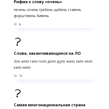
Рифма к слову «очень»
печень сочень гребень щебень ставень
форштевень бивень
8
Слова, заканчивающиеся на ЛО
Зло алло гало голо дело дуло жало зало зело
кало кило
15
Самая многонациональная страна