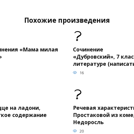
Похожие произведения
инения «Мама милая
Сочинение
»
«Дубровский», 7 клас
литературе (написат
16
дце на ладони,
Речевая характерист
ткое содержание
Простаковой из ком
Недоросль
20