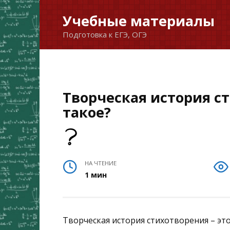
Перейти
Учебные материалы
к
Подготовка к ЕГЭ, ОГЭ
содержанию
Творческая история с
такое?
НА ЧТЕНИЕ
1 мин
Творческая история стихотворения – эт