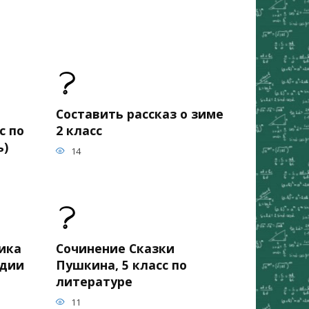
Составить рассказ о зиме
с по
2 класс
ь)
14
ика
Сочинение Сказки
едии
Пушкина, 5 класс по
литературе
11