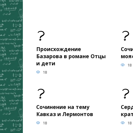
Происхождение
Соч
Базарова в романе Отцы
моя
и дети
18
18
Сочинение на тему
Сер
Кавказ и Лермонтов
кра
18
18