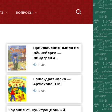
ГЭ
ВОПРОСЫ
Приключения Эмиля из
Лённеберги —
Линдгрен А.
3.4к.
Саша-дразнилка —
Артюхова Н.М.
2.5к.
Задание 21. Пунктуационный