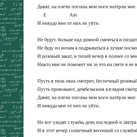
Давят, на плечи погоны мои ноги натёрли мне 
     E                   Am

И никуда мне от них не уйти.

Не будут, больше над домной смеяться и пиздит
Не буду по ночам я подрываться а лучше посмо
И розовый закат, и тихий вечер в полнее со мно
Никто мне не поможет ни за что на свете я не в
Пусть в твои окна смотрит, беспечный розовый 
Пусть провожают, дембельским взглядом смотря
Давят, на плечи погоны мои ноги натёрли мне с
И никуда мне от них не уйти.

Но вот уходят службы день последней и завтра 
И в этот вечер солнечный весенний со службой 