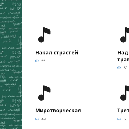
Накал страстей
Над
тра
55
63
Миротворческая
Трет
49
63