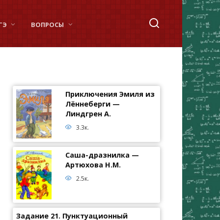
ГЭ
ВОПРОСЫ
Приключения Эмиля из
Лённеберги —
Линдгрен А.
3.3к.
Саша-дразнилка —
Артюхова Н.М.
2.5к.
Задание 21. Пунктуационный