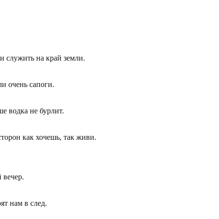
 служить на край земли.

 очень сапоги.

е водка не бурлит.

торон как хочешь, так живи.

вечер.

т нам в след.
