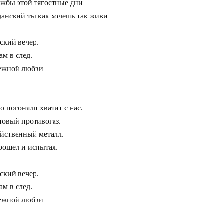
жбы этой тягостные дни 

анский ты как хочешь так живи

кий вечер.

м в след.

ежной любви 

погоняли хватит с нас.

овый противогаз.

йственный металл.

рошел и испытал.

кий вечер.

 в след. 

ежной любви 
