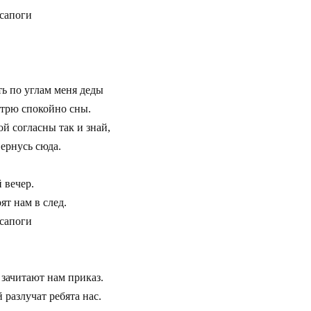
сапоги

ь по углам меня деды 

трю спокойно сны.

й согласны так и знай, 

ернусь сюда.

вечер.

т нам в след.

апоги 

зачитают нам приказ.

разлучат ребята нас.
