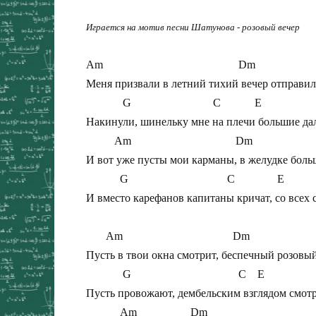
Играется на мотив песни Шатунова - розовый вечер
Am                                                Dm

Меня призвали в летний тихий вечер отправили
             G                             C            E      

Накинули, шинельку мне на плечи большие дали
          Am                                     Dm

И вот уже пусты мои карманы, в желудке больш
            G                                   C               E       

И вместо карефанов капитаны кричат, со всех с
       Am                                       Dm

Пусть в твои окна смотрит, беспечный розовый 
             G                                      C    E

Пусть провожают, дембельским взглядом смотря
            Am                   Dm
