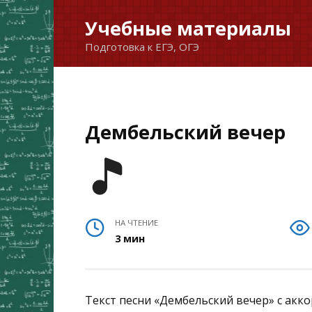
Перейти
Учебные материалы
к
Подготовка к ЕГЭ, ОГЭ
содержанию
Дембельский вечер
НА ЧТЕНИЕ
3 мин
Текст песни «Дембельский вечер» с акк