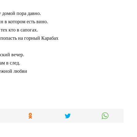
 домой пора давно.

н в котором есть вино.

ех кто в сапогах.

 попасть на горный Карабах

кий вечер.

м в след.

ежной любви 
