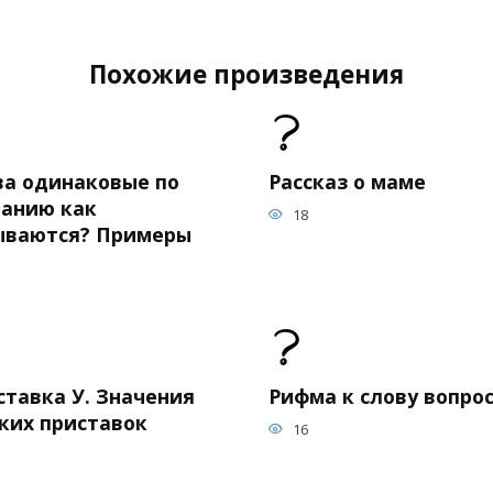
Похожие произведения
ва одинаковые по
Рассказ о маме
чанию как
18
ываются? Примеры
ставка У. Значения
Рифма к слову вопро
ских приставок
16