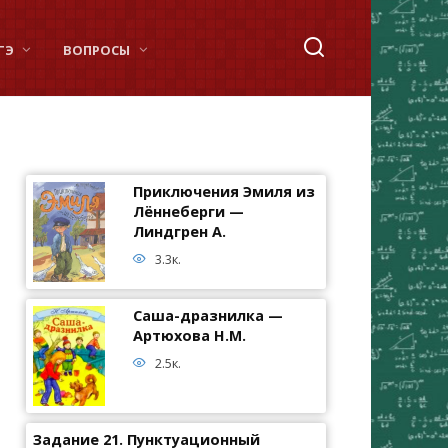
ГЭ
ВОПРОСЫ
Приключения Эмиля из
Лённеберги —
Линдгрен А.
3.3к.
Саша-дразнилка —
Артюхова Н.М.
2.5к.
Задание 21. Пунктуационный