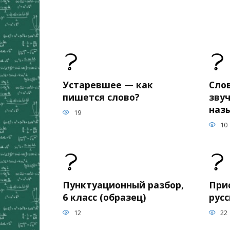
Устаревшее — как
Сло
пишется слово?
зву
наз
19
10
Пунктуационный разбор,
При
6 класс (образец)
рус
12
22