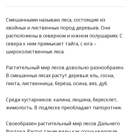
Смешанными называю леса, состоящие из
хвойных и лиственных пород деревьев. Они
расположены в северном и южном полушариях. С
севера к ним примыкает тайга, с юга –
широколиственные леса.
Растительный мир лесов довольно разнообразен.
В смешанных лесах растут деревья: ель, сосна,
пихта, лиственница, берёза, осина, вяз, дуб.
Среди кустарников: калина, лещина, бересклет,
жимолость. В подлеске преобладает папоротник.
Своеобразен растительный мир лесов Дальнего
Востока. Растут такие виды как сосна кедровая,