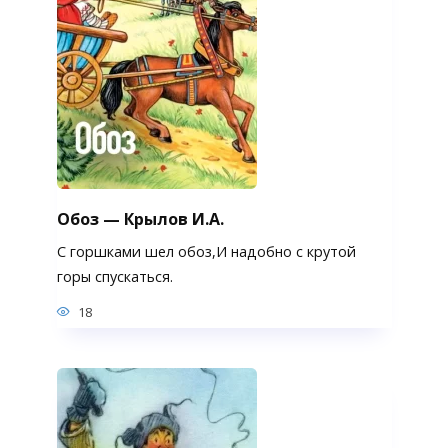
Обоз — Крылов И.А.
С горшками шел oбоз,И надобно с крутой
горы спускаться.
18