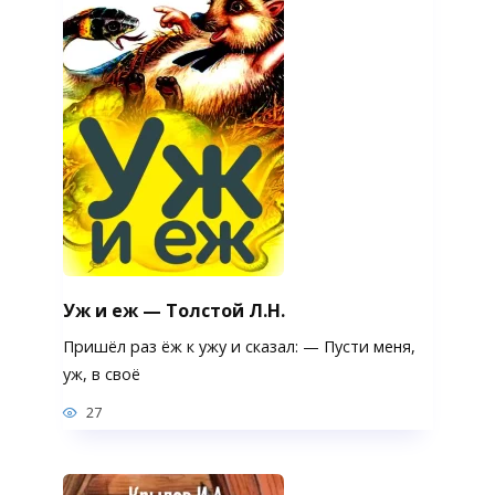
Уж и еж — Толстой Л.Н.
Пришёл раз ёж к ужу и сказал: — Пусти меня,
уж, в своё
27