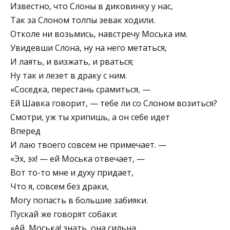
Известно, что Слоны в диковинку у нас,
Так за Слоном толпы зевак ходили.
Отколе ни возьмись, навстречу Моська им.
Увидевши Слона, ну на него метаться,
И лаять, и визжать, и рваться;
Ну так и лезет в драку с ним.
«Соседка, перестань срамиться, —
Ей Шавка говорит, — тебе ли со Слоном возиться?
Смотри, уж ты хрипишь, а он себе идет
Вперед
И лаю твоего совсем не примечает. —
«Эх, эх! — ей Моська отвечает, —
Вот то-то мне и духу придает,
Что я, совсем без драки,
Могу попасть в большие забияки.
Пускай же говорят собаки:
«Ай, Моська! знать, она сильна,