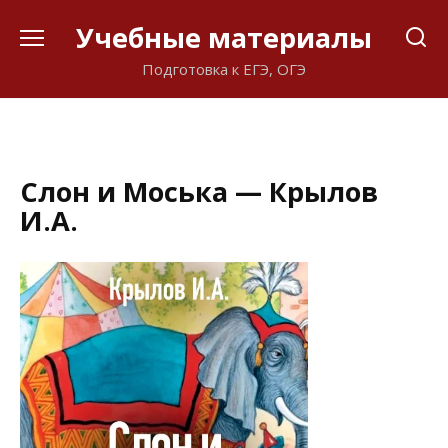
Перейти
Учебные материалы
к
содержанию
Подготовка к ЕГЭ, ОГЭ
Слон и Моська — Крылов
И.А.