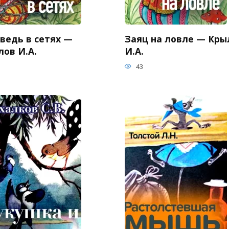
ведь в сетях —
Заяц на ловле — Кры
лов И.А.
И.А.
43