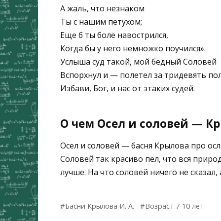
А жаль, что незнаком
Ты с нашим петухом;
Еще б ты боле навострился,
Когда бы у него немножко поучился».
Услыша суд такой, мой бедный Соловей
Вспорхнул и — полетел за тридевять пол
Избави, Бог, и нас от этаких судей.
О чем Осел и соловей — Кр
Осел и соловей — басня Крылова про осл
Соловей так красиво пел, что вся природ
лучше. На что соловей ничего не сказал, 
Басни Крылова И. А.
Возраст 7-10 лет