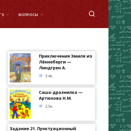
ГЭ
ВОПРОСЫ
Приключения Эмиля из
Лённеберги —
Линдгрен А.
3.4к.
Саша-дразнилка —
Артюхова Н.М.
2.5к.
Задание 21. Пунктуационный