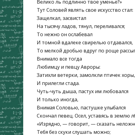
Велико ль подлинно твое уменье?»
Тут Соловей являть свое искусство стал:
Защелкал, засвистал
На тысячу ладов, тянул, переливался;
То нежно он ослабевал
И томной вдалеке свирелью отдавался,
То мелкой дробью вдруг по роще рассып
Внимало все тогда
Любимцу и певцу Авроры:
Затихли ветерки, замолкли птичек хоры,
И прилегли стада.
Чуть-чуть дыша, пастух им любовался
И только иногда,
Внимая Соловью, пастушке улыбался
Скончал певец. Осел, уставясь в землю л
«Изрядно, — говорит, — сказать неложн
Тебя без скуки слушать можно;