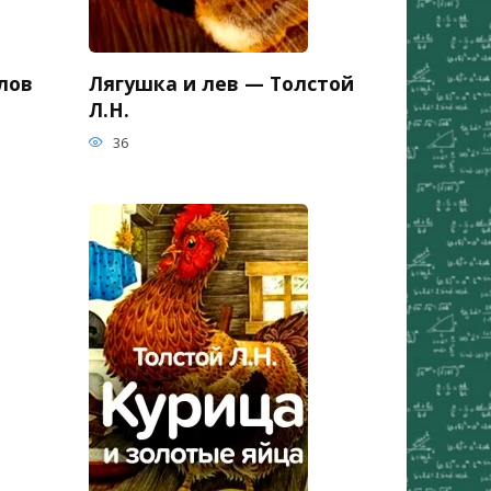
лов
Лягушка и лев — Толстой
Л.Н.
36