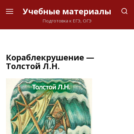
Перейти
Учебные материалы
к
содержанию
Подготовка к ЕГЭ, ОГЭ
Кораблекрушение —
Толстой Л.Н.