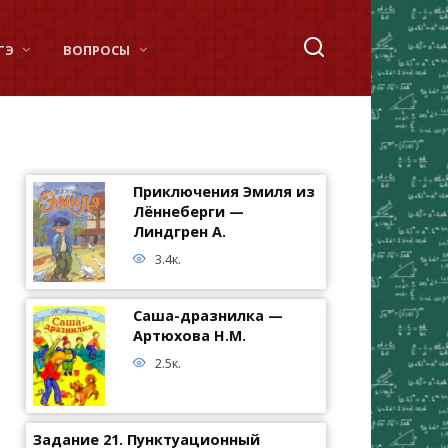
ГЭ
ВОПРОСЫ
Приключения Эмиля из
Лённеберги —
Линдгрен А.
3.4к.
Саша-дразнилка —
Артюхова Н.М.
2.5к.
Задание 21. Пунктуационный