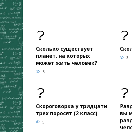
Сколько существует
Ско
планет, на которых
3
может жить человек?
6
Скороговорка у тридцати
Раз
трех поросят (2 класс)
вы 
раз
5
чело