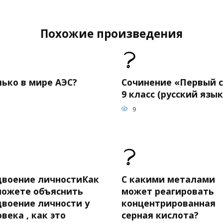
Похожие произведения
лько в мире АЭС?
Сочинение «Первый с
9 класс (русский язык
9
двоение личностиКак
С какими металами
можете объяснить
может реагировать
двоение личности у
концентрированная
века , как это
серная кислота?