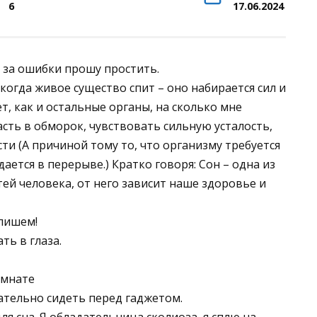
6
17.06.2024
о за ошибки прошу простить.
 когда живое существо спит – оно набирается сил и
т, как и остальные органы, на сколько мне
пасть в обморок, чувствовать сильную усталость,
ти (А причиной тому то, что организму требуется
ается в перерыве.) Кратко говоря: Сон – одна из
й человека, от него зависит наше здоровье и
апишем!
ть в глаза.
омнате
лательно сидеть перед гаджетом.
ля сна. Я обладательница сколиоза, я сплю на