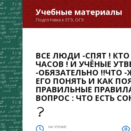
Перейти
Учебные материалы
к
Подготовка к ЕГЭ, ОГЭ
содержанию
ВСЕ ЛЮДИ -СПЯТ ! КТО 
ЧАСОВ ! И УЧЁНЫЕ УТ
-ОБЯЗАТЕЛЬНО !!ЧТО -
ЕГО ПОНЯТЬ И КАК ПО
ПРАВИЛЬНЫЕ ПРАВИЛА
ВОПРОС : ЧТО ЕСТЬ СОН
НА ЧТЕНИЕ