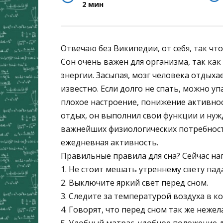
2 мин
Отвечаю без Википедии, от себя, так чт
Сон очень важен для организма, так как
энергии. Засыпая, мозг человека отдыхае
известно. Если долго не спать, можно у
плохое настроение, понижение активнос
отдых, он выполнил свои функции и нужд
важнейших физиологических потребносте
ежедневная активность.
Правильные правила для сна? Сейчас н
1. Не стоит мешать утреннему свету пада
2. Выключите яркий свет перед сном.
3. Следите за температурой воздуха в к
4. Говорят, что перед сном так же неже
5. Удобный матрас, удобное положение д