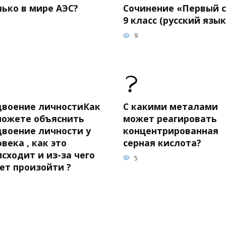
лько в мире АЭС?
Сочинение «Первый с
9 класс (русский язык
9
двоение личностиКак
С какими металами
можете объяснить
может реагировать
двоение личности у
концентрированная
века , как это
серная кислота?
сходит и из-за чего
5
ет произойти ?