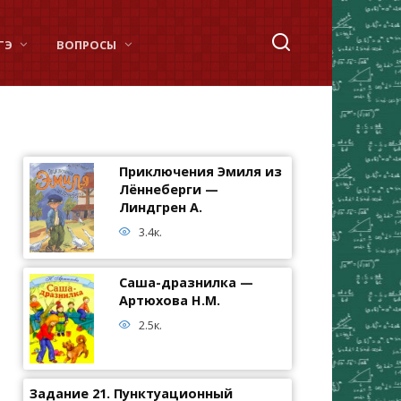
ГЭ
ВОПРОСЫ
Приключения Эмиля из
Лённеберги —
Линдгрен А.
3.4к.
Саша-дразнилка —
Артюхова Н.М.
2.5к.
Задание 21. Пунктуационный