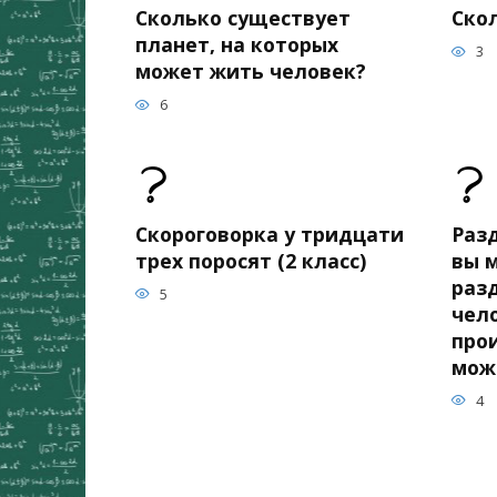
Сколько существует
Ско
планет, на которых
3
может жить человек?
6
Скороговорка у тридцати
Раз
трех поросят (2 класс)
вы 
раз
5
чело
прои
мож
4