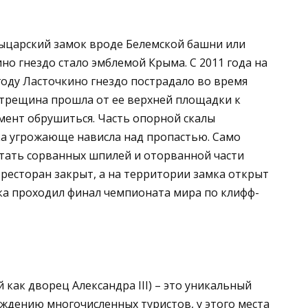
ыцарский замок вроде Белемской башни или
но гнездо стало эмблемой Крыма. С 2011 года на
году Ласточкино гнездо пострадало во время
я трещина прошла от ее верхней площадки к
омент обрушиться. Часть опорной скалы
ка угрожающе нависла над пропастью. Само
читать сорванных шпилей и оторванной части
 ресторан закрыт, а на территории замка открыт
мка проходил финал чемпионата мира по клифф-
 как дворец Александра III) – это уникальный
ждению многочисленных туристов, у этого места