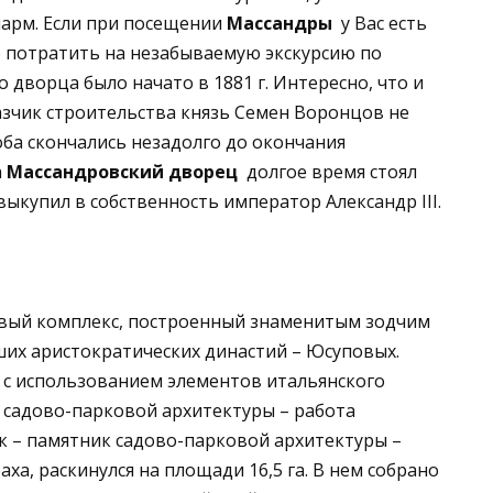
арм. Если при посещении
Массандры
у Вас есть
о потратить на незабываемую экскурсию по
о дворца было начато в 1881 г. Интересно, что и
азчик строительства князь Семен Воронцов не
ба скончались незадолго до окончания
а
Массандровский дворец
долгое время стоял
выкупил в собственность император Александр III.
вый комплекс, построенный знаменитым зодчим
ших аристократических династий – Юсуповых.
 с использованием элементов итальянского
 садово-парковой архитектуры – работа
к – памятник садово-парковой архитектуры –
ха, раскинулся на площади 16,5 га. В нем собрано