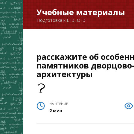
Перейти
Учебные материалы
к
Подготовка к ЕГЭ, ОГЭ
содержанию
расскажите об особен
памятников дворцово-
архитектуры
НА ЧТЕНИЕ
2 мин