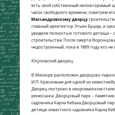
есть свой собственный неповторимый ш
часок свободного времени, советуем ег
Массандровскому дворцу
.троительств
главный архитектор Этьен Бушар, и зак
увидели полностью готового детища – о
строительства. После смерти Воронцов
недостроенный, пока в 1889 году его не 
Юсуповский дворец.
В Мисхоре расположен дворцово-парко
И.П. Красновым для одной из известней
Дворец построен в неороманском стиле
ренессанса. Дворцовый парк – памятник
садовника Карла Кебаха.Дворцовый пар
детище известного садовника Карла Кеба