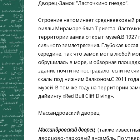
Дворец-Замок “Ласточкино гнездо”.
Строение напоминает средневековый р
виллы Мирамаре близ Триеста. Ласточки
территории замка открыт музей.В 1927 
сильного землетрясения. Глубокая коса
середине, так что замок мог в любой м
обрушилась в море, и обзорная площад
здание почти не пострадало, если не с
скалы под нижним балконом.С 2011 года
музей. В том же году на территории за
дайвингу «Red Bull Cliff Diving».
Массандровский дворец
Массандровский дворец
(также известный
дворцово-парковый ансамбль. По утвер