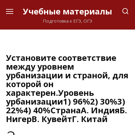
Перейти
Учебные материалы
к
содержанию
Подготовка к ЕГЭ, ОГЭ
Установите соответствие
между уровнем
урбанизации и страной, для
которой он
характерен.Уровень
урбанизации1) 96%2) 30%3)
22%4) 40%СтранаА. ИндияБ.
НигерВ. КувейтГ. Китай