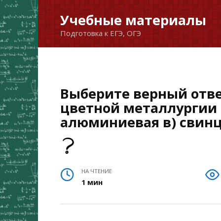
Перейти
Учебные материалы
к
Подготовка к ЕГЭ, ОГЭ
содержанию
Выберите верный отве
цветной металлургии в
алюминиевая в) свинц
НА ЧТЕНИЕ
1 мин