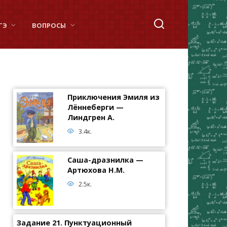
ГЭ
ВОПРОСЫ
Приключения Эмиля из
Лённеберги —
Линдгрен А.
3.4к.
Саша-дразнилка —
Артюхова Н.М.
2.5к.
Задание 21. Пунктуационный