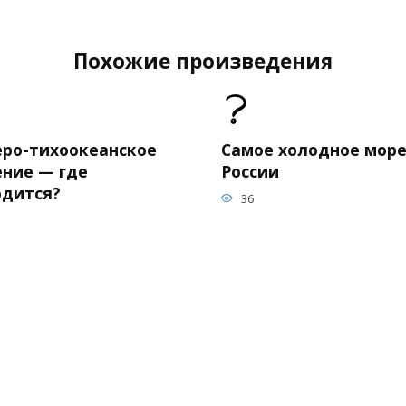
Похожие произведения
еро-тихоокеанское
Самое холодное море
ение — где
России
одится?
36