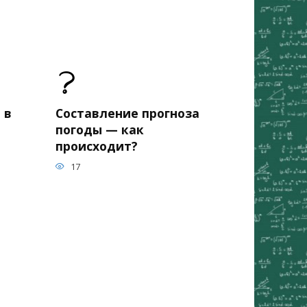
 в
Составление прогноза
погоды — как
происходит?
17