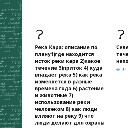
Река Кара: описание по
Сев
плану1)где находится
теч
исток реки кара 2)какое
нах
течение 3)приток 4) куда
34
впадает река 5) как река
изменяется в разные
времена года 6) растение
и животные 7)
использование реки
человеком 8) как люди
влияют на реку 9) что
люди делают для охраны