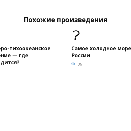
Похожие произведения
еро-тихоокеанское
Самое холодное море
ение — где
России
одится?
36