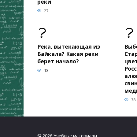
реки
27
Река, вытекающая из
Выб
Байкала? Какая реки
Ста
берет начало?
цве
Росс
18
алю
свин
мед
38
© 2026 Учебные материалы