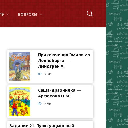
ГЭ
ВОПРОСЫ
Приключения Эмиля из
Лённеберги —
Линдгрен А.
3.3к.
Саша-дразнилка —
Артюхова Н.М.
2.5к.
Задание 21. Пунктуационный