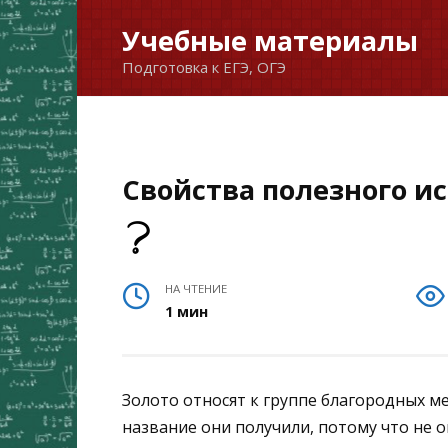
Перейти
Учебные материалы
к
Подготовка к ЕГЭ, ОГЭ
содержанию
Свойства полезного и
НА ЧТЕНИЕ
1 мин
Золото относят к группе благородных ме
название они получили, потому что не о