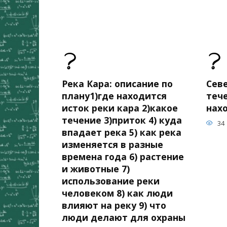
Река Кара: описание по
Сев
плану1)где находится
теч
исток реки кара 2)какое
нах
течение 3)приток 4) куда
34
впадает река 5) как река
изменяется в разные
времена года 6) растение
и животные 7)
использование реки
человеком 8) как люди
влияют на реку 9) что
люди делают для охраны