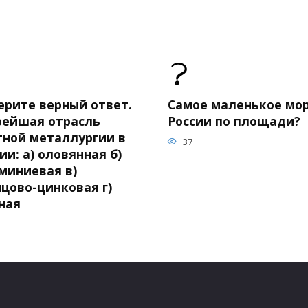
ерите верный ответ.
Самое маленькое мор
рейшая отрасль
России по площади?
тной металлургии в
37
ии: а) оловянная б)
миниевая в)
цово-цинковая г)
ная