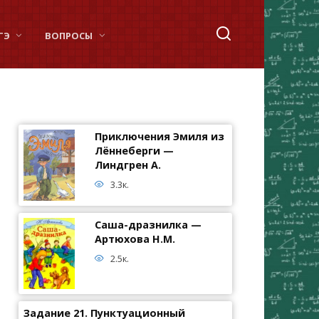
ГЭ
ВОПРОСЫ
Приключения Эмиля из
Лённеберги —
Линдгрен А.
3.3к.
Саша-дразнилка —
Артюхова Н.М.
2.5к.
Задание 21. Пунктуационный