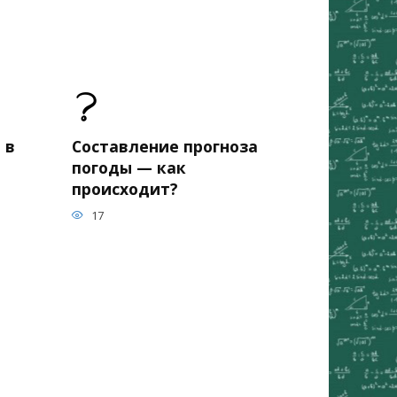
 в
Составление прогноза
погоды — как
происходит?
17