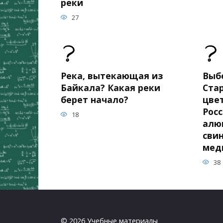
реки
27
Река, вытекающая из
Выб
Байкала? Какая реки
Ста
берет начало?
цве
Росс
18
алю
свин
мед
38
© 2026 Учебные материалы