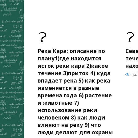
Река Кара: описание по
Сев
плану1)где находится
теч
исток реки кара 2)какое
нах
течение 3)приток 4) куда
34
впадает река 5) как река
изменяется в разные
времена года 6) растение
и животные 7)
использование реки
человеком 8) как люди
влияют на реку 9) что
люди делают для охраны