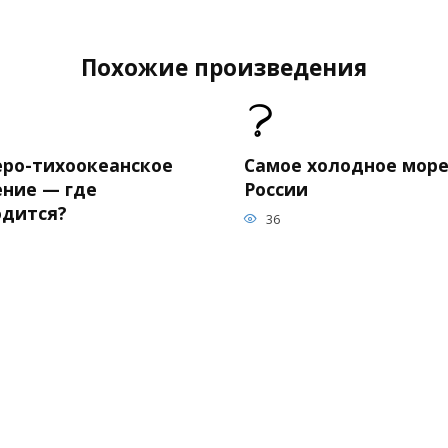
Похожие произведения
еро-тихоокеанское
Самое холодное море
ение — где
России
одится?
36