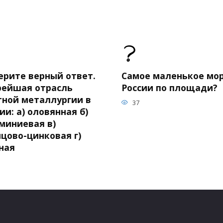
ерите верный ответ.
Самое маленькое мор
рейшая отрасль
России по площади?
тной металлургии в
37
ии: а) оловянная б)
миниевая в)
цово-цинковая г)
ная