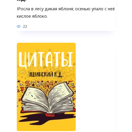
IРосла в лесу дикая яблоня; осенью упало с неё
кислое яблоко.
22