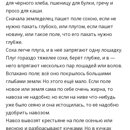
для чёрного хлеба, пшеницу для булки, гречу и
просо для каши.
Сначала земледелец пашет поле сохою, если не
нужно пахать глубоко, или плугом, если пашет
новину, или такое поле, что его пахать нужно
глубже.
Соха легче плуга, и в неё запрягают одну лошадку.
Плуг гораздо тяжелее сохи, берёт глубже, и в —
него впрягают несколько пар лошадей или волов.
Вспахано поле; всё оно покрылось большими
глыбами земли. Но этого ещё мало. Если поле
новое или земля сама по себе очень жирна, то
навоза не надобно; но если на ниве что-нибудь
уже было сеяно и она истощилась, то её надобно
удобрить навозом.
Навоз вывозят крестьяне на поле осенью или
весною и разбрасывают кучками. Но в кучках