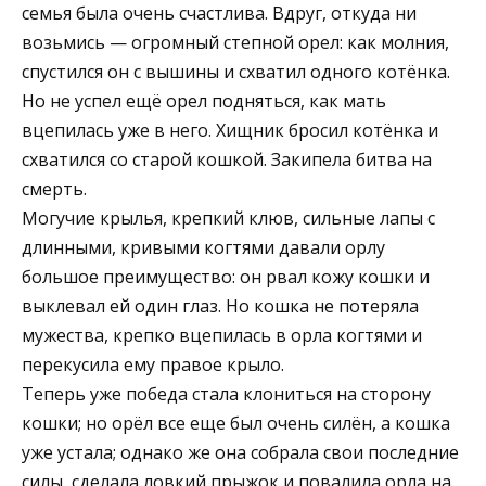
семья была очень счастлива. Вдруг, откуда ни
возьмись — огромный степной орел: как молния,
спустился он с вышины и схватил одного котёнка.
Но не успел ещё орел подняться, как мать
вцепилась уже в него. Хищник бросил котёнка и
схватился со старой кошкой. Закипела битва на
смерть.
Могучие крылья, крепкий клюв, сильные лапы с
длинными, кривыми когтями давали орлу
большое преимущество: он рвал кожу кошки и
выклевал ей один глаз. Но кошка не потеряла
мужества, крепко вцепилась в орла когтями и
перекусила ему правое крыло.
Теперь уже победа стала клониться на сторону
кошки; но орёл все еще был очень силён, а кошка
уже устала; однако же она собрала свои последние
силы, сделала ловкий прыжок и повалила орла на