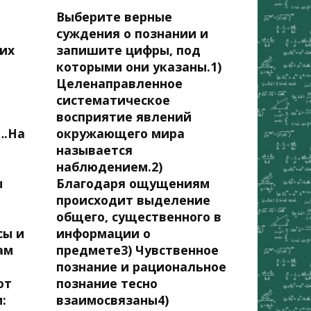
Выберите верные
суждения о познании и
них
запишите цифры, под
которыми они указаны.1)
Целенаправленное
;
систематическое
восприятие явлений
.На
окружающего мира
называется
наблюдением.2)
ы
Благодаря ощущениям
происходит выделение
общего, существенного в
ы и
информации о
ам
предмете3) Чувственное
познание и рациональное
ют
познание тесно
:
взаимосвязаны4)