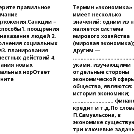
ерите правильное
Термин «экономика»
нчание
имеет несколько
дложения.Санкции –
значений: одним из 
 способы1. поощрения
является система
 наказания людей 2.
мирового хозяйства
олнения социальных
(мировая экономика)
м3. планирования
другим —
местных действий 4.
……………………………………
дания новых
уками, изучающими
иальных норОтвет
отдельные стороны
сните
экономической сфер
общества, являются:
история экономики;
……………………… финанс
кредит и т.д.По слов
П.Самуэльсона, в
экономике существу
три ключевые задачи