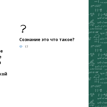
Сознание это что такое?
17
ме
е
и
кой
е