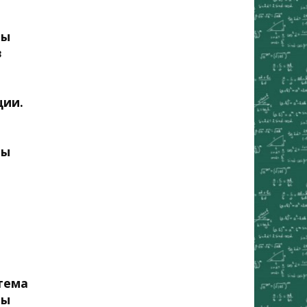
мы
в
ции.
мы
тема
мы