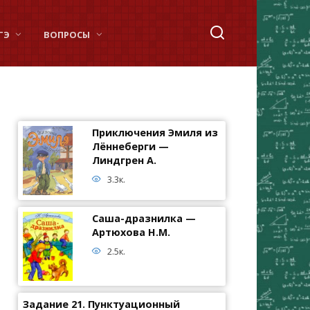
ГЭ
ВОПРОСЫ
Приключения Эмиля из
Лённеберги —
Линдгрен А.
3.3к.
Саша-дразнилка —
Артюхова Н.М.
2.5к.
Задание 21. Пунктуационный