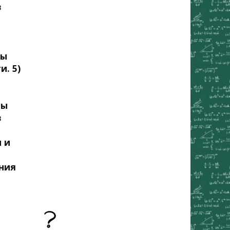
в
ды
. 5)
мы
в
 и
ния