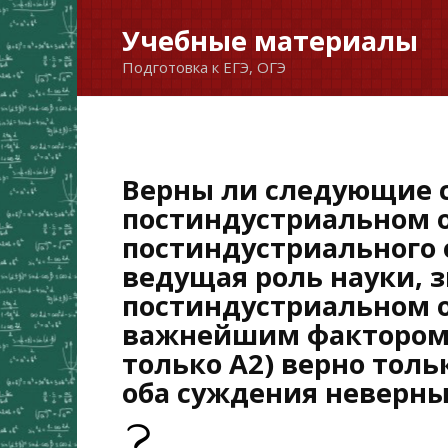
Перейти
Учебные материалы
к
Подготовка к ЕГЭ, ОГЭ
содержанию
Верны ли следующие 
постиндустриальном 
постиндустриального 
ведущая роль науки, 
постиндустриальном о
важнейшим фактором 
только А2) верно толь
оба суждения неверн