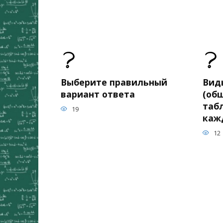
Выберите правильный
Вид
вариант ответа
(общ
таб
19
каж
12