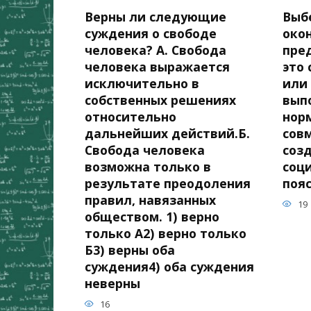
Верны ли следующие
Выб
суждения о свободе
око
человека? А. Свобода
пре
человека выражается
это
исключительно в
или
собственных решениях
вып
относительно
нор
дальнейших действий.Б.
сов
Свобода человека
соз
возможна только в
соц
результате преодоления
поя
правил, навязанных
19
обществом. 1) верно
только А2) верно только
Б3) верны оба
суждения4) оба суждения
неверны
16