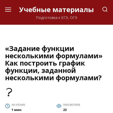
Перейти
Учебные материалы
к
содержанию
Подготовка к ЕГЭ, ОГЭ
«Задание функции
несколькими формулами»
Как построить график
функции, заданной
несколькими формулами?
НА ЧТЕНИЕ
ПРОСМОТРОВ
1 мин
23