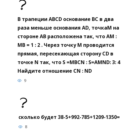
В трапеции ABCD основание BC в два
раза меньше основания AD, точкаM на
стороне AB расположена так, что AM :
МВ = 1 : 2 . Через точку M проводится
прямая, пересекающая сторону CD в
точке N так, что S =MBCN : S=AMND: 3: 4
Найдите отношение CN : ND
9
сколько будет 38-5+992-785+1209-1350=
8