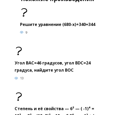
Решите уравнение (680-х)+340=344
9
Угол BAC=46 градусов, угол BDC=24
градуса, найдите угол BOC
13
Степень и её свойства — 6² — ( -1)⁴ =