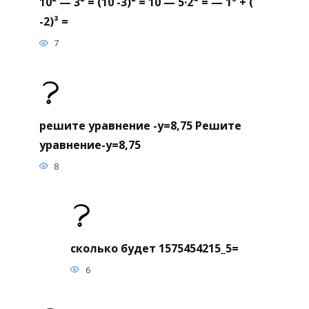
10² — 3² = (10 -3)² = 10 — 5·2⁴ = — 1³ + (
-2)³ =
7
решите уравнение -y=8,75 Решите
уравнение-y=8,75
8
сколько будет 1575454215_5=
6