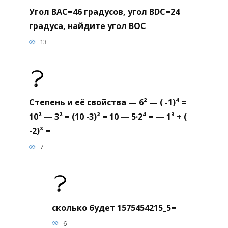
Угол BAC=46 градусов, угол BDC=24
градуса, найдите угол BOC
13
Степень и её свойства — 6² — ( -1)⁴ =
10² — 3² = (10 -3)² = 10 — 5·2⁴ = — 1³ + (
-2)³ =
7
сколько будет 1575454215_5=
6