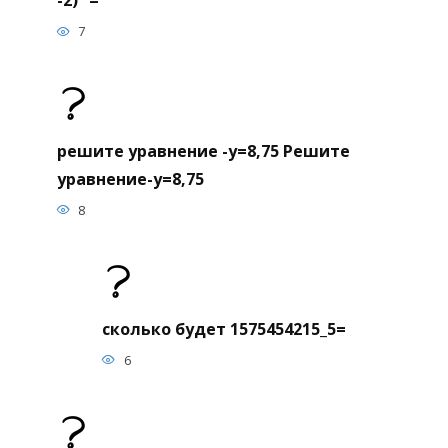
-2)³ =
7
решите уравнение -y=8,75 Решите
уравнение-y=8,75
8
сколько будет 1575454215_5=
6