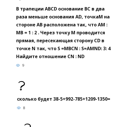
В трапеции ABCD основание BC в два
раза меньше основания AD, точкаM на
стороне AB расположена так, что AM :
МВ = 1 : 2 . Через точку M проводится
прямая, пересекающая сторону CD в
точке N так, что S =MBCN : S=AMND: 3: 4
Найдите отношение CN : ND
9
сколько будет 38-5+992-785+1209-1350=
8