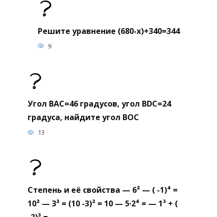
Решите уравнение (680-х)+340=344
9
Угол BAC=46 градусов, угол BDC=24
градуса, найдите угол BOC
13
Степень и её свойства — 6² — ( -1)⁴ =
10² — 3² = (10 -3)² = 10 — 5·2⁴ = — 1³ + (