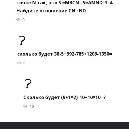
точке N так, что S =MBCN : S=AMND: 3: 4
Найдите отношение CN : ND
9
сколько будет 38-5+992-785+1209-1350=
8
Сколько будет (9+1*2)-10+10*10=?
10