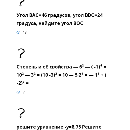
Угол BAC=46 градусов, угол BDC=24
градуса, найдите угол BOC
13
Степень и её свойства — 6² — ( -1)⁴ =
10² — 3² = (10 -3)² = 10 — 5·2⁴ = — 1³ + (
-2)³ =
7
решите уравнение -y=8,75 Решите