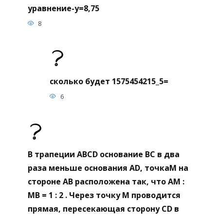
уравнение-y=8,75
8
сколько будет 1575454215_5=
6
В трапеции ABCD основание BC в два
раза меньше основания AD, точкаM на
стороне AB расположена так, что AM :
МВ = 1 : 2 . Через точку M проводится
прямая, пересекающая сторону CD в