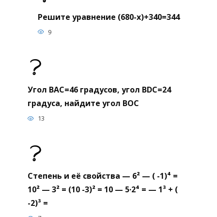
Решите уравнение (680-х)+340=344
9
Угол BAC=46 градусов, угол BDC=24
градуса, найдите угол BOC
13
Степень и её свойства — 6² — ( -1)⁴ =
10² — 3² = (10 -3)² = 10 — 5·2⁴ = — 1³ + (
-2)³ =