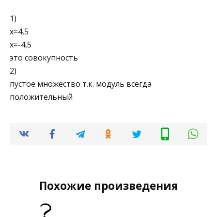
1)
x=4,5
x=-4,5
это совокупность
2)
пустое множество т.к. модуль всегда
положительный
Похожие произведения