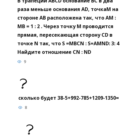
В трапеции ABCD основание BC в два
раза меньше основания AD, точкаM на
стороне AB расположена так, что AM :
МВ = 1 : 2 . Через точку M проводится
прямая, пересекающая сторону CD в
точке N так, что S =MBCN : S=AMND: 3: 4
Найдите отношение CN : ND
9
сколько будет 38-5+992-785+1209-1350=
8