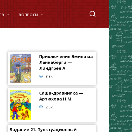
ГЭ
ВОПРОСЫ
Приключения Эмиля из
Лённеберги —
Линдгрен А.
3.3к.
Саша-дразнилка —
Артюхова Н.М.
2.5к.
Задание 21. Пунктуационный