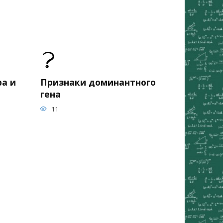
а и
Признаки доминантного
гена
11