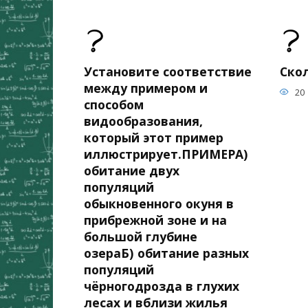
Установите соответствие
Скол
между примером и
20
способом
видообразования,
который этот пример
иллюстрирует.ПРИМЕРА)
обитание двух
популяций
обыкновенного окуня в
прибрежной зоне и на
большой глубине
озераБ) обитание разных
популяций
чёрногодрозда в глухих
лесах и вблизи жилья