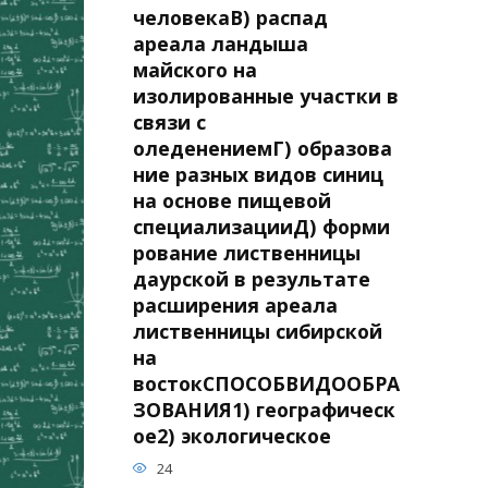
человекаВ) распад
ареала ландыша
майского на
изолированные участки в
связи с
оледенениемГ) образова
ние разных видов синиц
на основе пищевой
специализацииД) форми
рование лиственницы
даурской в результате
расширения ареала
лиственницы сибирской
на
востокСПОСОБВИДООБРА
ЗОВАНИЯ1) географическ
ое2) экологическое
24