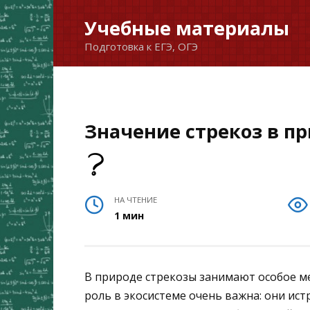
Перейти
Учебные материалы
к
Подготовка к ЕГЭ, ОГЭ
содержанию
Значение стрекоз в пр
НА ЧТЕНИЕ
1 мин
В природе стрекозы занимают особое ме
роль в экосистеме очень важна: они ис