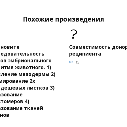
Похожие произведения
ановите
Совместимость донор
ледовательность
реципиента
пов эмбрионального
15
ития животного. 1)
вление мезодермы 2)
мирование 2х
одешевых листков 3)
азование
стомеров 4)
азование тканей
анов