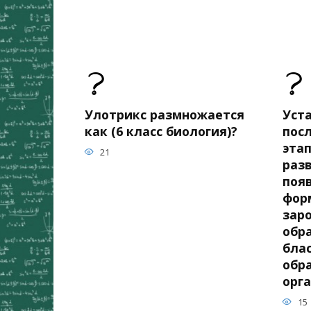
Улотрикс размножается
Уст
как (6 класс биология)?
пос
эта
21
разв
поя
фор
зар
обр
бла
обр
орг
15