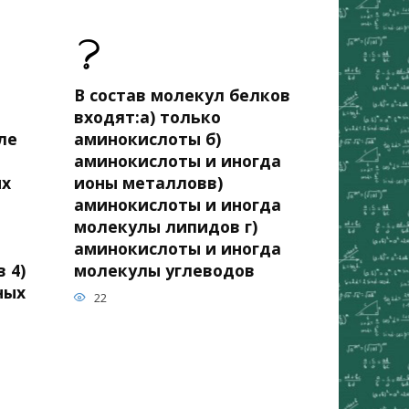
В состав молекул белков
входят:а) только
ле
аминокислоты б)
аминокислоты и иногда
ых
ионы металловв)
аминокислоты и иногда
молекулы липидов г)
аминокислоты и иногда
 4)
молекулы углеводов
ных
22