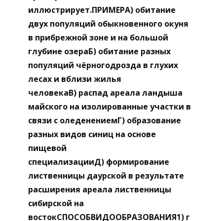
иллюстрирует.ПРИМЕРА) обитание
двух популяций обыкновенного окуня
в прибрежной зоне и на большой
глубине озераБ) обитание разных
популяций чёрногодрозда в глухих
лесах и вблизи жилья
человекаВ) распад ареала ландыша
майского на изолированные участки в
связи с оледенениемГ) образование
разных видов синиц на основе
пищевой
специализацииД) формирование
лиственницы даурской в результате
расширения ареала лиственницы
сибирской на
востокСПОСОБВИДООБРАЗОВАНИЯ1) г