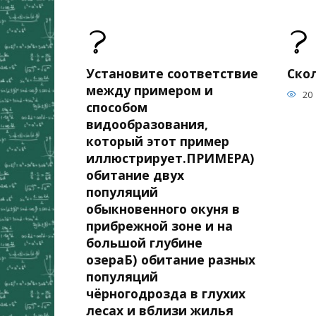
Установите соответствие
Скол
между примером и
20
способом
видообразования,
который этот пример
иллюстрирует.ПРИМЕРА)
обитание двух
популяций
обыкновенного окуня в
прибрежной зоне и на
большой глубине
озераБ) обитание разных
популяций
чёрногодрозда в глухих
лесах и вблизи жилья