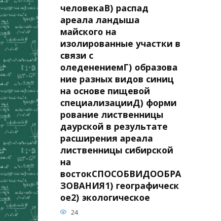
человекаВ) распад
ареала ландыша
майского на
изолированные участки в
связи с
оледенениемГ) образова
ние разных видов синиц
на основе пищевой
специализацииД) форми
рование лиственницы
даурской в результате
расширения ареала
лиственницы сибирской
на
востокСПОСОБВИДООБРА
ЗОВАНИЯ1) географическ
ое2) экологическое
24