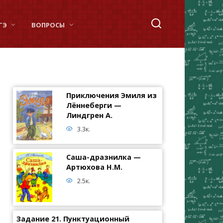
ГЭ
ВОПРОСЫ
Приключения Эмиля из
Лённеберги —
Линдгрен А.
3.3к.
Саша-дразнилка —
Артюхова Н.М.
2.5к.
Задание 21. Пунктуационный