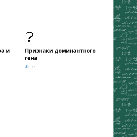
а и
Признаки доминантного
гена
11