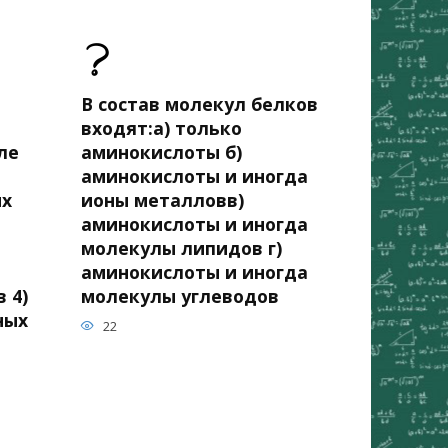
В состав молекул белков
входят:а) только
ле
аминокислоты б)
аминокислоты и иногда
ых
ионы металловв)
аминокислоты и иногда
молекулы липидов г)
аминокислоты и иногда
 4)
молекулы углеводов
ных
22