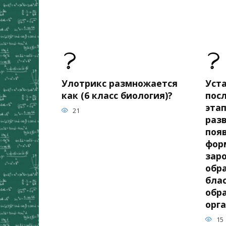
Улотрикс размножается
Уст
как (6 класс биология)?
пос
эта
21
разв
поя
фор
зар
обр
бла
обр
орг
15