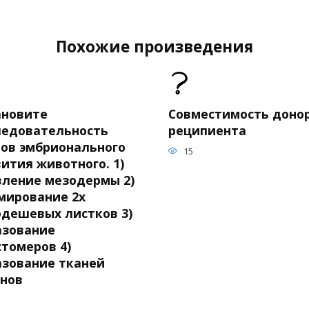
Похожие произведения
ановите
Совместимость донор
ледовательность
реципиента
пов эмбрионального
15
ития животного. 1)
вление мезодермы 2)
мирование 2х
одешевых листков 3)
азование
стомеров 4)
азование тканей
анов