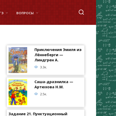
ГЭ
ВОПРОСЫ
Приключения Эмиля из
Лённеберги —
Линдгрен А.
3.3к.
Саша-дразнилка —
Артюхова Н.М.
2.5к.
Задание 21. Пунктуационный