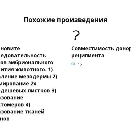
Похожие произведения
ановите
Совместимость донор
ледовательность
реципиента
пов эмбрионального
15
ития животного. 1)
вление мезодермы 2)
мирование 2х
одешевых листков 3)
азование
стомеров 4)
азование тканей
анов