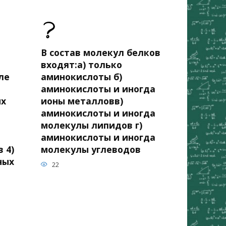
В состав молекул белков
входят:а) только
ле
аминокислоты б)
аминокислоты и иногда
ых
ионы металловв)
аминокислоты и иногда
молекулы липидов г)
аминокислоты и иногда
 4)
молекулы углеводов
ных
22