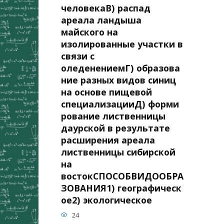
человекаВ) распад
ареала ландыша
майского на
изолированные участки в
связи с
оледенениемГ) образова
ние разных видов синиц
на основе пищевой
специализацииД) форми
рование лиственницы
даурской в результате
расширения ареала
лиственницы сибирской
на
востокСПОСОБВИДООБРА
ЗОВАНИЯ1) географическ
ое2) экологическое
24