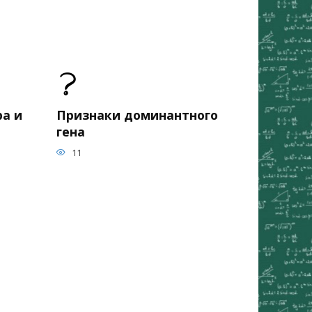
а и
Признаки доминантного
гена
11