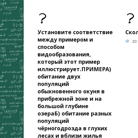
Установите соответствие
Скол
между примером и
20
способом
видообразования,
который этот пример
иллюстрирует.ПРИМЕРА)
обитание двух
популяций
обыкновенного окуня в
прибрежной зоне и на
большой глубине
озераБ) обитание разных
популяций
чёрногодрозда в глухих
лесах и вблизи жилья