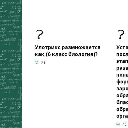
Улотрикс размножается
Уст
как (6 класс биология)?
пос
эта
21
разв
поя
фор
зар
обр
бла
обр
орг
15