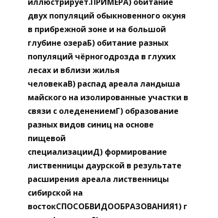
иллюстрирует.ПРИМЕРА) обитание
двух популяций обыкновенного окуня
в прибрежной зоне и на большой
глубине озераБ) обитание разных
популяций чёрногодрозда в глухих
лесах и вблизи жилья
человекаВ) распад ареала ландыша
майского на изолированные участки в
связи с оледенениемГ) образование
разных видов синиц на основе
пищевой
специализацииД) формирование
лиственницы даурской в результате
расширения ареала лиственницы
сибирской на
востокСПОСОБВИДООБРАЗОВАНИЯ1) г