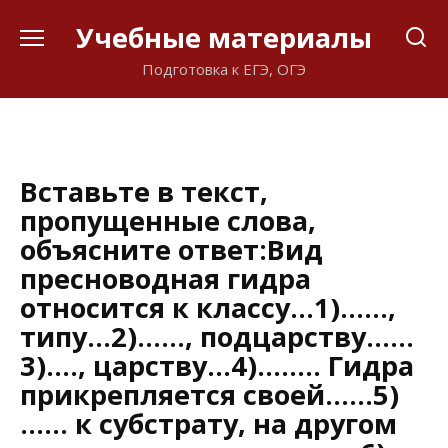
Перейти
Учебные материалы
к
содержанию
Подготовка к ЕГЭ, ОГЭ
Вставьте в текст,
пропущенные слова,
объясните ответ:Вид
пресноводная гидра
относится к классу…1)……,
типу…2)……, подцарству……
3)…., царству…4)…….. Гидра
прикрепляется своей……5)
…… к субстрату, на другом