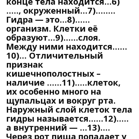
конце тела находится…6)
….., окруженный…7)……..
Гидра — это…8)……
организм. Клетки её
образуют…9)……слоя.
Между ними находится……
10)… Отличительный
признак
кишечнополостных –
наличие ……11)…..клеток,
их особенно много на
щупальцах и вокруг рта.
Наружный слой клеток тела
гидры называется……12)…..
а внутренний — …13)….
Через рот пища попадает у