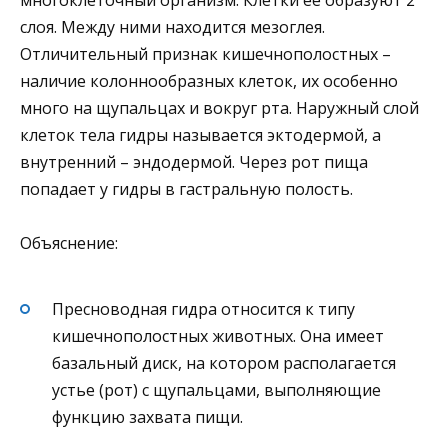
многоклеточный организм. Клетки её образуют 2
слоя. Между ними находится мезоглея.
Отличительный признак кишечнополостных –
наличие колоннообразных клеток, их особенно
много на щупальцах и вокруг рта. Наружный слой
клеток тела гидры называется эктодермой, а
внутренний – эндодермой. Через рот пища
попадает у гидры в гастральную полость.
Объяснение:
Пресноводная гидра относится к типу
кишечнополостных животных. Она имеет
базальный диск, на котором располагается
устье (рот) с щупальцами, выполняющие
функцию захвата пищи.