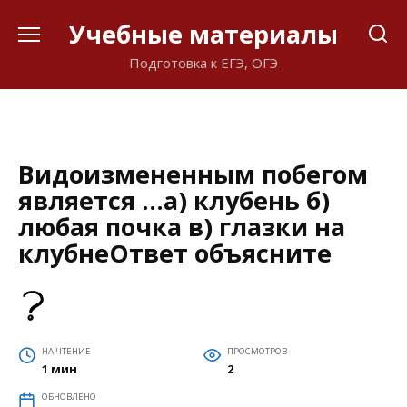
Перейти
Учебные материалы
к
содержанию
Подготовка к ЕГЭ, ОГЭ
Видоизмененным побегом
является …а) клубень б)
любая почка в) глазки на
клубнеОтвет объясните
НА ЧТЕНИЕ
ПРОСМОТРОВ
1 мин
2
ОБНОВЛЕНО