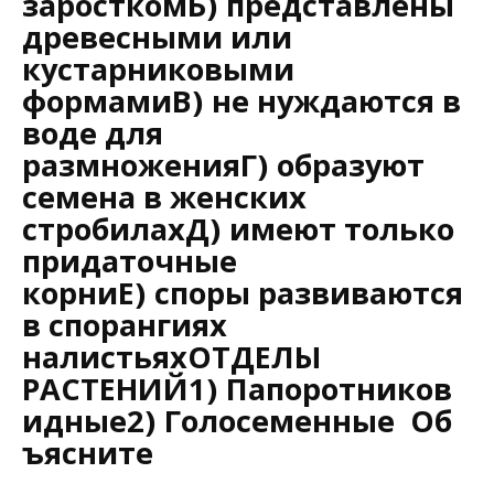
заросткомБ) представлены
древесными или
кустарниковыми
формамиВ) не нуждаются в
воде для
размноженияГ) образуют
семена в женских
стробилахД) имеют только
придаточные
корниЕ) споры развиваются
в спорангиях
налистьяхОТДЕЛЫ
РАСТЕНИЙ1) Папоротников
идные2) Голосеменные Об
ъясните