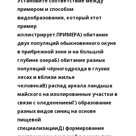
Установите соответствие между
примером и способом
видообразования, который этот
пример
иллюстрирует.ПРИМЕРА) обитание
двух популяций обыкновенного окуня
в прибрежной зоне и на большой
глубине озераБ) обитание разных
популяций чёрногодрозда в глухих
лесах и вблизи жилья
человекаВ) распад ареала ландыша
майского на изолированные участки в
связи с оледенениемГ) образование
разных видов синиц на основе
пищевой
специализацииД) формирование