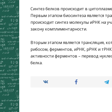
Синтез белков происходит в цитоплазме
Первым этапом биосинтеза является тра
происходит синтез молекулы иРНК на уч
закону комплиментарности.
Вторым этапом является трансляция, ко
рибосом, ферментов, иРНК, рРНК и тРНК
активности ферментов – перевод нукле
белка.