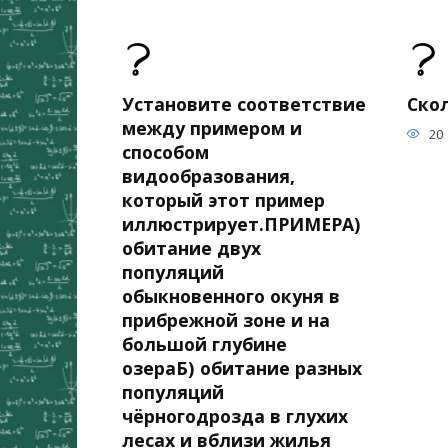
Установите соответствие
Скол
между примером и
20
способом
видообразования,
который этот пример
иллюстрирует.ПРИМЕРА)
обитание двух
популяций
обыкновенного окуня в
прибрежной зоне и на
большой глубине
озераБ) обитание разных
популяций
чёрногодрозда в глухих
лесах и вблизи жилья