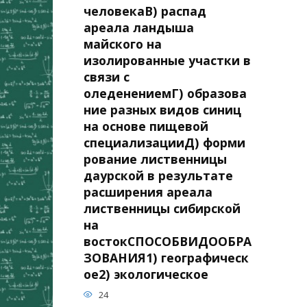
человекаВ) распад
ареала ландыша
майского на
изолированные участки в
связи с
оледенениемГ) образова
ние разных видов синиц
на основе пищевой
специализацииД) форми
рование лиственницы
даурской в результате
расширения ареала
лиственницы сибирской
на
востокСПОСОБВИДООБРА
ЗОВАНИЯ1) географическ
ое2) экологическое
24