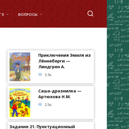
ГЭ
ВОПРОСЫ
Приключения Эмиля из
Лённеберги —
Линдгрен А.
3.3к.
Саша-дразнилка —
Артюхова Н.М.
2.5к.
Задание 21. Пунктуационный