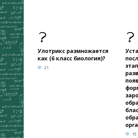
Улотрикс размножается
Уст
как (6 класс биология)?
пос
эта
21
разв
поя
фор
зар
обр
бла
обр
орг
15