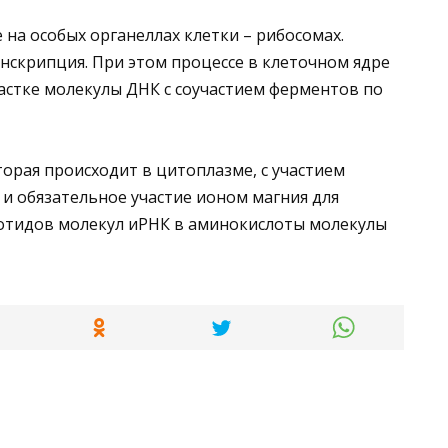
 на особых органеллах клетки – рибосомах.
нскрипция. При этом процессе в клеточном ядре
астке молекулы ДНК с соучастием ферментов по
торая происходит в цитоплазме, с участием
 и обязательное участие ионом магния для
отидов молекул иРНК в аминокислоты молекулы