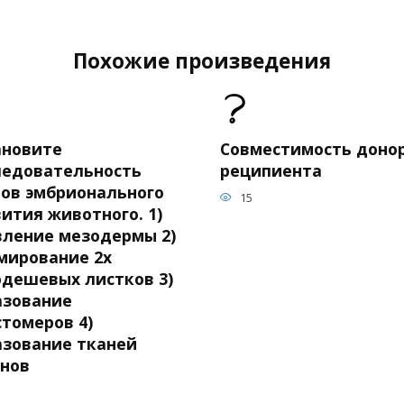
Похожие произведения
ановите
Совместимость донор
ледовательность
реципиента
пов эмбрионального
15
ития животного. 1)
вление мезодермы 2)
мирование 2х
одешевых листков 3)
азование
стомеров 4)
азование тканей
анов