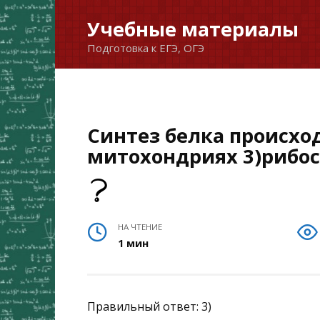
Перейти
Учебные материалы
к
Подготовка к ЕГЭ, ОГЭ
содержанию
Синтез белка происход
митохондриях 3)рибо
НА ЧТЕНИЕ
1 мин
Правильный ответ: 3)