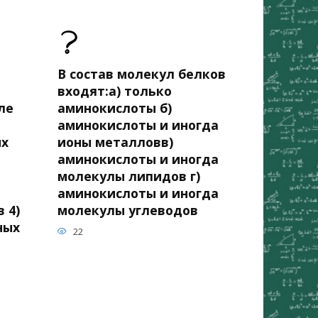
В состав молекул белков
входят:а) только
ле
аминокислоты б)
аминокислоты и иногда
ых
ионы металловв)
аминокислоты и иногда
молекулы липидов г)
аминокислоты и иногда
 4)
молекулы углеводов
ных
22