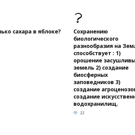
ько сахара в яблоке?
Сохранению
биологического
разнообразия на Зем
способствует : 1)
орошение засушлив
земель 2) создание
биосферных
заповедников 3)
создание агроценозов
создание искусствен
водохранилищ.
22