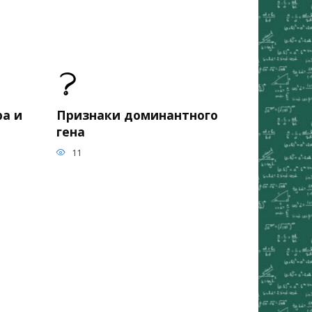
а и
Признаки доминантного
гена
11