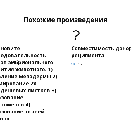
Похожие произведения
ановите
Совместимость донор
ледовательность
реципиента
пов эмбрионального
15
ития животного. 1)
вление мезодермы 2)
мирование 2х
одешевых листков 3)
азование
стомеров 4)
азование тканей
анов