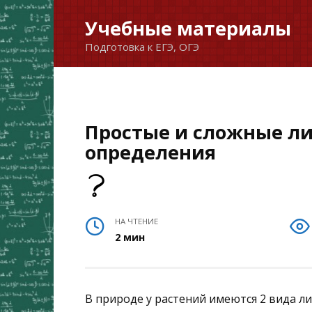
Перейти
Учебные материалы
к
Подготовка к ЕГЭ, ОГЭ
содержанию
Простые и сложные ли
определения
НА ЧТЕНИЕ
2 мин
В природе у растений имеются 2 вида л