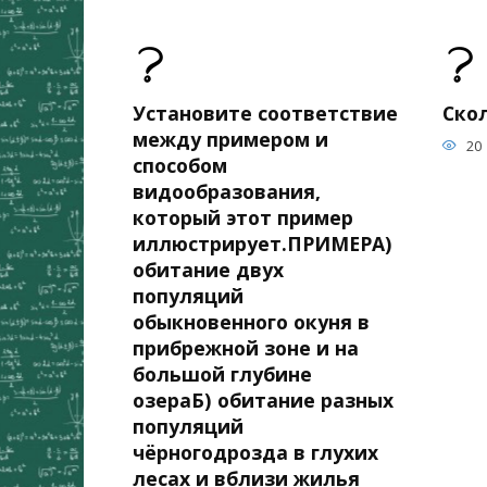
Установите соответствие
Скол
между примером и
20
способом
видообразования,
который этот пример
иллюстрирует.ПРИМЕРА)
обитание двух
популяций
обыкновенного окуня в
прибрежной зоне и на
большой глубине
озераБ) обитание разных
популяций
чёрногодрозда в глухих
лесах и вблизи жилья