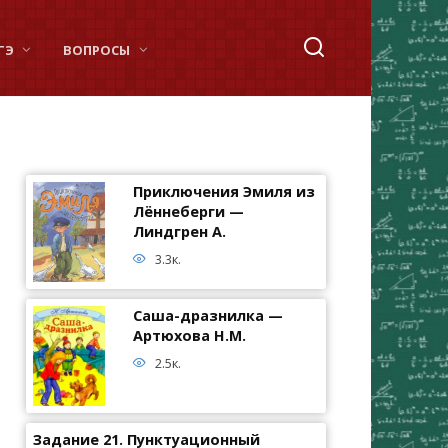
ГЭ
ВОПРОСЫ
Приключения Эмиля из
Лённеберги —
Линдгрен А.
3.3к.
Саша-дразнилка —
Артюхова Н.М.
2.5к.
Задание 21. Пунктуационный