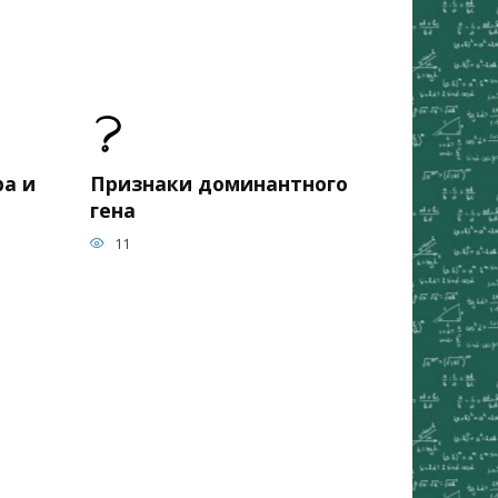
а и
Признаки доминантного
гена
11