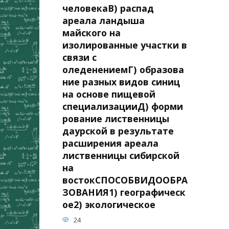
человекаВ) распад
ареала ландыша
майского на
изолированные участки в
связи с
оледенениемГ) образова
ние разных видов синиц
на основе пищевой
специализацииД) форми
рование лиственницы
даурской в результате
расширения ареала
лиственницы сибирской
на
востокСПОСОБВИДООБРА
ЗОВАНИЯ1) географическ
ое2) экологическое
24