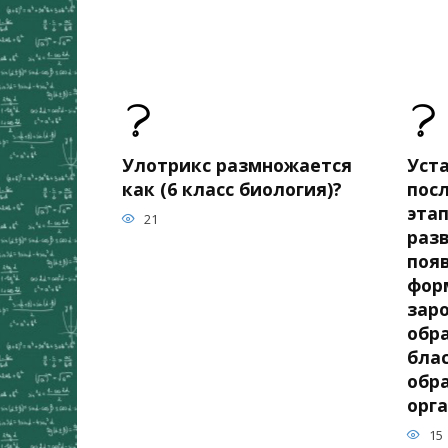
Улотрикс размножается
Уст
как (6 класс биология)?
пос
эта
21
разв
поя
фор
зар
обр
бла
обр
орг
15