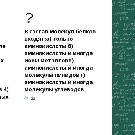
В состав молекул белков
входят:а) только
ле
аминокислоты б)
аминокислоты и иногда
ых
ионы металловв)
аминокислоты и иногда
молекулы липидов г)
аминокислоты и иногда
 4)
молекулы углеводов
ных
22