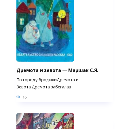
Дремота и зевота — Маршак С.Я.
По городу бродилиДремота и
Зевота.Дремота забегалав
16