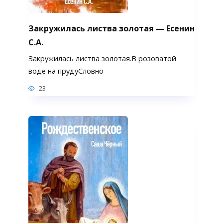
Закружилась листва золотая — Есенин
С.А.
Закружилась листва золотая.В розоватой
воде на прудуСловно
23