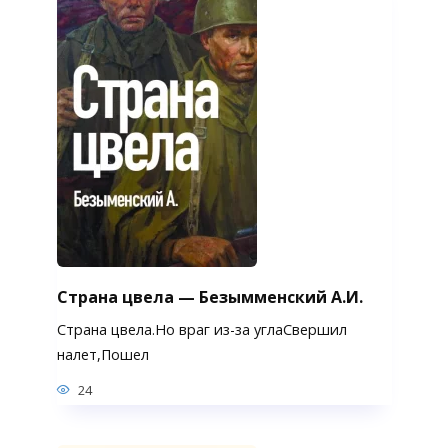
Страна цвела — Безымменский А.И.
Страна цвела.Но враг из-за углаСвершил
налет,Пошел
24