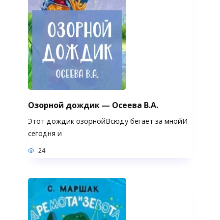
Озорной дождик — Осеева В.А.
Этот дождик озорнойВсюду бегает за мнойИ
сегодня и
24