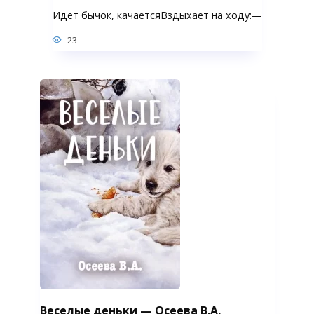
Идет бычок, качаетсяВздыхает на ходу:—
23
Веселые деньки — Осеева В.А.