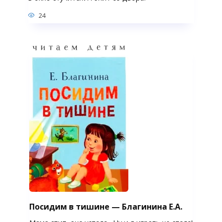
24
Посидим в тишине — Благинина Е.А.