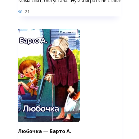
Мама спит, она устала…Ну и я играть не стала!
21
Любочка — Барто А.