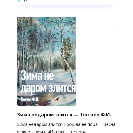
17
Зима недаром злится — Тютчев Ф.И.
Зима недаром злится,Прошла ее пора —Весна
в окно стучитсяИ гонит со двора.