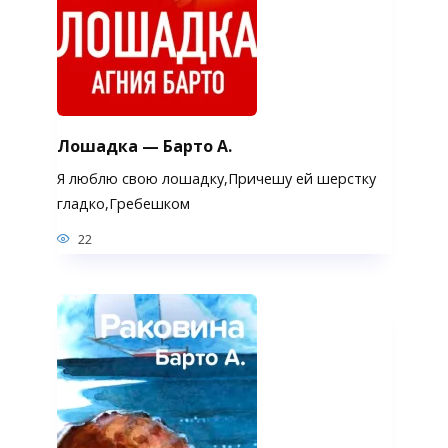
Лошадка — Барто А.
Я люблю свою лошадку,Причешу ей шерстку
гладко,Гребешком
22