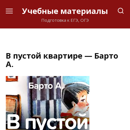
Перейти
Учебные материалы
к
содержанию
Подготовка к ЕГЭ, ОГЭ
В пустой квартире — Барто
А.