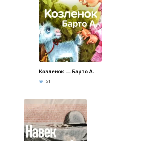
Козленок — Барто А.
51