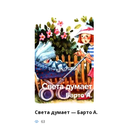
Света думает — Барто А.
63