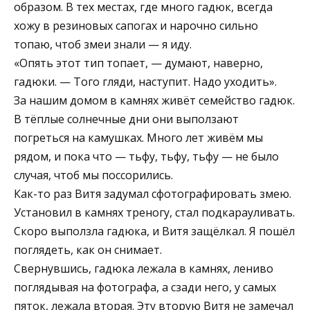
образом. В тех местах, где много гадюк, всегда
хожу в резиновых сапогах и нарочно сильно
топаю, чтоб змеи знали — я иду.
«Опять этот тип топает, — думают, наверно,
гадюки. — Того гляди, наступит. Надо уходить».
За нашим домом в камнях живёт семейство гадюк.
В тёплые солнечные дни они выползают
погреться на камушках. Много лет живём мы
рядом, и пока что — тьфу, тьфу, тьфу — не было
случая, чтоб мы поссорились.
Как-то раз Витя задумал сфотографировать змею.
Установил в камнях треногу, стал подкарауливать.
Скоро выползла гадюка, и Витя защёлкал. Я пошёл
поглядеть, как он снимает.
Свернувшись, гадюка лежала в камнях, лениво
поглядывая на фотографа, а сзади него, у самых
пяток, лежала вторая. Эту вторую Витя не замечал