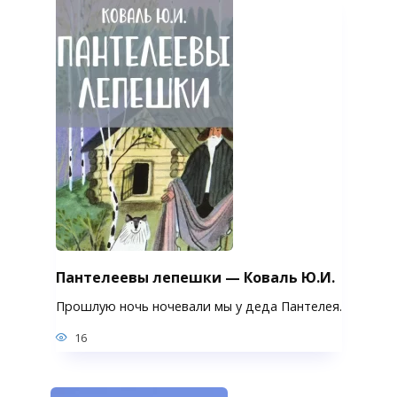
Пантелеевы лепешки — Коваль Ю.И.
Прошлую ночь ночевали мы у деда Пантелея.
16