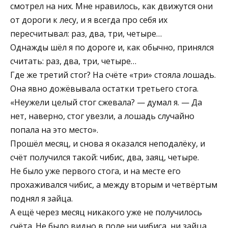
смотрел на них. Мне нравилось, как движутся они
от дороги к лесу, и я всегда про себя их
пересчитывал: раз, два, три, четыре…
Однажды шёл я по дороге и, как обычно, принялся
считать: раз, два, три, четыре…
Где же третий стог? На счёте «три» стояла лошадь.
Она явно дожёвывала остатки третьего стога.
«Неужели целый стог сжевала? — думал я. — Да
нет, наверно, стог увезли, а лошадь случайно
попала на это место».
Прошёл месяц, и снова я оказался неподалёку, и
счёт получился такой: чибис, два, заяц, четыре.
Не было уже первого стога, и на месте его
прохаживался чибис, а между вторым и четвёртым
поднял я зайца.
А ещё через месяц никакого уже не получилось
счёта. Не было видно в поле ни чибиса, ни зайца,