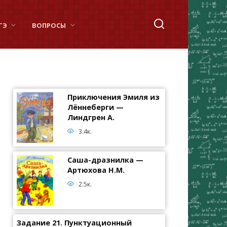
ГЭ
ВОПРОСЫ
Приключения Эмиля из
Лённеберги —
Линдгрен А.
3.4к.
Саша-дразнилка —
Артюхова Н.М.
2.5к.
Задание 21. Пунктуационный