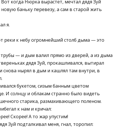
. Вот когда Нюрка вырастет, мечтал дядя Зуй
 новую баньку перевезу, а сам в старой жить
л я.
т реки к небу огромнейший столб дыма — это
 трубы — и дым валил прямо из дверей, а из дыма
твереньках дядя Зуй, прокашливался, вытирал
 и снова нырял в дым и кашлял там внутри, в
.
чивался букетом, сизым банным цветом
е. И солнцу и облакам странно было видеть
шечного старика, размахивающего поленом.
рибегал к нам и кричал:
ее! Скорее! А то жар упустим!
дядя Зуй подталкивал меня, гнал, торопил: