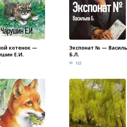
ной котенок —
Экспонат № — Васил
ушин Е.И.
Б.Л.
2
122