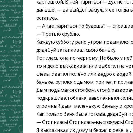
картошкой. В ней париться — дух не тот
дальше, — да выйдет замуж, я её тогда в
останусь.
— А где париться-то будешь? — спрашива
— Третью срублю.
Каждую субботу рано утром подымался о
дядя Зуй затапливал свою баньку.
Топилась она по-чёрному. Не было у ней
то и дело выскакивал или выбегал на че
слезы, хватал полено или ведро с водой
баньке, ругался с дымом, хрипел и кричал
Дым подымался столбом, столб развора
подкрашивал облака, заволакивал солнц
огромный дым, маленькую баньку и кро
Как только баня была готова, дядя Зуй п
— Стопилась! Стопилась-выстоялась! Скор
Я выскакивал из дому и бежал к реке, а 