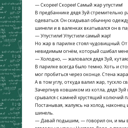
— Скорее! Скорее! Самый жар упустим!
В предбаннике дядя Зуй стремительно р
одеваться. Он скидывал обычную одежду,
шинели и в валенках вкатывался он в пар
— Упустили! Упустили самый жар!
Но жар в парилке стоял чудовищный. От
невидимым огнём, который сшибал меня с
— Холодно, — жаловался дядя Зуй, кутая
В парилке всегда было темно. Хоть и сто
мог пробиться через оконце. Стена жара н
А в том углу, откуда валил жар, тускло 
Зачерпнув ковшиком из котла, дядя Зуй
срывался с камней хрустящий колючий па
Постанывая, жалуясь на холод, наконец 
шинель.
— Давай подышим, — говорил он, и мы в