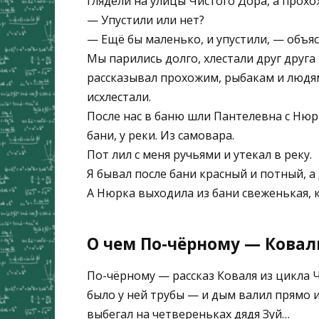
глядели на улицы Чистого Дора, а прохож
— Упустили или нет?
— Ещё бы маленько, и упустили, — объяс
Мы парились долго, хлестали друг друга 
рассказывал прохожим, рыбакам и людя
исхлестали.
После нас в баню шли Пантелевна с Нюрко
бани, у реки. Из самовара.
Пот лил с меня ручьями и утекал в реку.
Я бывал после бани красный и потный, а
А Нюрка выходила из бани свеженькая, 
О чем По-чёрному — Ковал
По-чёрному — рассказ Коваля из цикла 
было у ней трубы — и дым валил прямо и
выбегал на четвереньках дядя Зуй…