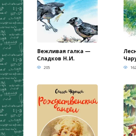
Вежливая галка —
Лес
Сладков Н.И.
Чар
205
16