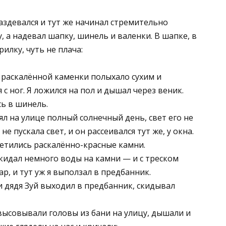
аздевался и тут же начинал стремительно
 а надевал шапку, шинель и валенки. В шапке, в
илку, чуть не плача:
 раскалённой каменки полыхало сухим и
 ног. Я ложился на пол и дышал через веник.
сь в шинель.
ял на улице полный солнечный день, свет его не
е пускала свет, и он рассеивался тут же, у окна.
светились раскалённо-красные камни.
 кидал немного воды на камни — и с треском
р, и тут уж я выползал в предбанник.
и дядя Зуй выходил в предбанник, скидывал
ысовывали головы из бани на улицу, дышали и