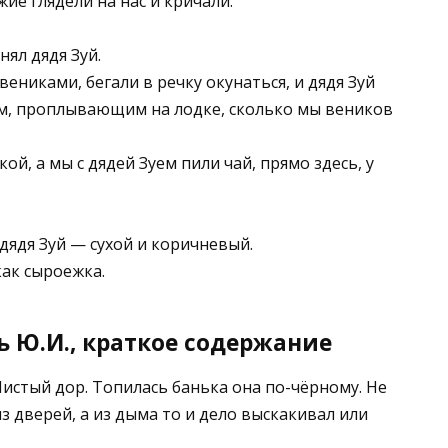
ие глядели на нас и кричали:
нял дядя Зуй.
вениками, бегали в речку окунаться, и дядя Зуй
м, проплывающим на лодке, сколько мы веников
й, а мы с дядей Зуем пили чай, прямо здесь, у
 дядя Зуй — сухой и коричневый.
как сыроежка.
ь Ю.И., краткое содержание
Чистый дор. Топилась банька она по-чёрному. Не
з дверей, а из дыма то и дело выскакивал или