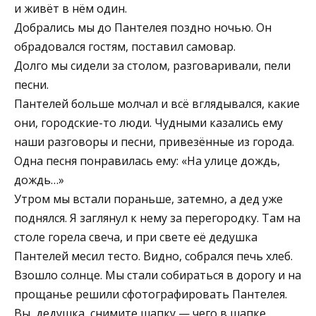
и живёт в нём один.
Добрались мы до Пантелея поздно ночью. Он
обрадовался гостям, поставил самовар.
Долго мы сидели за столом, разговаривали, пели
песни.
Пантелей больше молчал и всё вглядывался, какие
они, городские-то люди. Чудными казались ему
наши разговоры и песни, привезённые из города.
Одна песня понравилась ему: «На улице дождь,
дождь…»
Утром мы встали пораньше, затемно, а дед уже
поднялся. Я заглянул к нему за перегородку. Там на
столе горела свеча, и при свете её дедушка
Пантелей месил тесто. Видно, собрался печь хлеб.
Взошло солнце. Мы стали собираться в дорогу и на
прощанье решили сфотографировать Пантелея.
Вы, дедушка, снимите шапку — чего в шапке