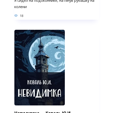
Я сидел на подоконнике, натянув рубашку на
колени
18
Невидимка — Коваль Ю.И.