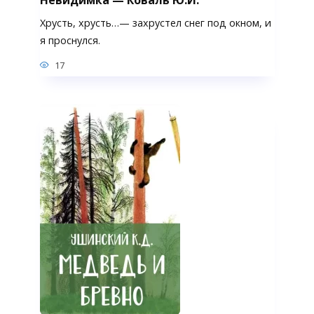
Хрусть, хрусть…— захрустел снег под окном, и
я проснулся.
17