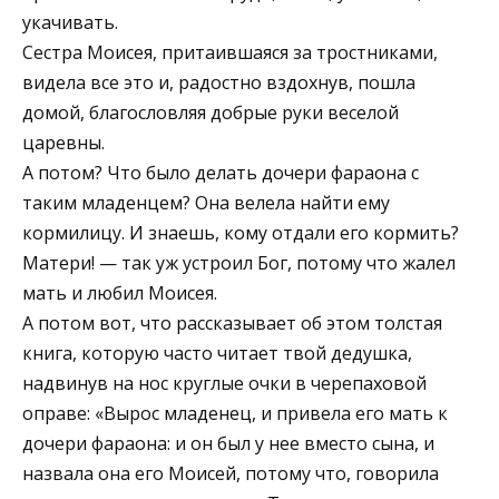
укачивать.
Сестра Моисея, притаившаяся за тростниками,
видела все это и, радостно вздохнув, пошла
домой, благословляя добрые руки веселой
царевны.
А потом? Что было делать дочери фараона с
таким младенцем? Она велела найти ему
кормилицу. И знаешь, кому отдали его кормить?
Матери! — так уж устроил Бог, потому что жалел
мать и любил Моисея.
А потом вот, что рассказывает об этом толстая
книга, которую часто читает твой дедушка,
надвинув на нос круглые очки в черепаховой
оправе: «Вырос младенец, и привела его мать к
дочери фараона: и он был у нее вместо сына, и
назвала она его Моисей, потому что, говорила