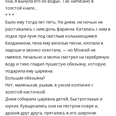
она, я вынула его из воды». Так написано в
толстой книге…
* * *
Было ему тогда лет пять. Ни днем, ни ночью не
расставалась с ним дочь фараона. Каталась с ним в
лодке при луне под светлым колыхающимся
балдахином, пела ему веселые песни, хлопала в
ладоши и звонко хохотала, — но Моисей не
смеялся, печально и молча смотрел на серебряную
воду и тихо гладил пушистую обезьяну, которую
подарила ему царевна.
Большая обезьяна?
Нет, маленькая, рыжая, в узком колпачке с
золотой кисточкой.
Днем собирала царевна детей, быстроглазых и
юрких. Кувыркались они на пестром ковре и,
дразня друг друга, прятались в его широкие