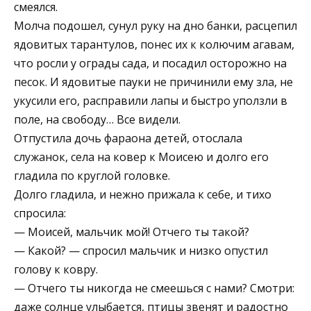
смеялся.
Молча подошел, сунул руку на дно банки, расцепил
ядовитых тарантулов, понес их к колючим агавам,
что росли у ограды сада, и посадил осторожно на
песок. И ядовитые пауки не причинили ему зла, не
укусили его, расправили лапы и быстро уползли в
поле, на свободу… Все видели.
Отпустила дочь фараона детей, отослала
служанок, села на ковер к Моисею и долго его
гладила по круглой головке.
Долго гладила, и нежно прижала к себе, и тихо
спросила:
— Моисей, мальчик мой! Отчего ты такой?
— Какой? — спросил мальчик и низко опустил
голову к ковру.
— Отчего ты никогда не смеешься с нами? Смотри:
даже солнце улыбается, птицы звенят и радостно