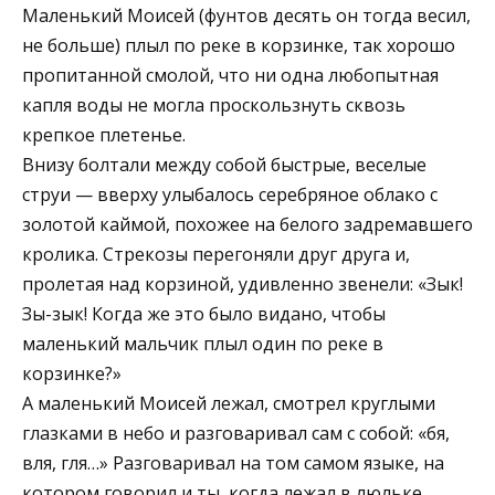
Маленький Моисей (фунтов десять он тогда весил,
не больше) плыл по реке в корзинке, так хорошо
пропитанной смолой, что ни одна любопытная
капля воды не могла проскользнуть сквозь
крепкое плетенье.
Внизу болтали между собой быстрые, веселые
струи — вверху улыбалось серебряное облако с
золотой каймой, похожее на белого задремавшего
кролика. Стрекозы перегоняли друг друга и,
пролетая над корзиной, удивленно звенели: «Зык!
Зы-зык! Когда же это было видано, чтобы
маленький мальчик плыл один по реке в
корзинке?»
А маленький Моисей лежал, смотрел круглыми
глазками в небо и разговаривал сам с собой: «бя,
вля, гля…» Разговаривал на том самом языке, на
котором говорил и ты, когда лежал в люльке,