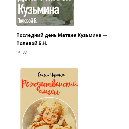
Последний день Матвея Кузьмина —
Полевой Б.Н.
88