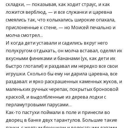
складки, — показывая, как ходит страус, и как
ложится верблюд, — и все служанки и царевна
смеялись так, что колыхались широкие опахала,
прислоненные к стене, — но Моисей печально и
молча смотрел…
И когда дети уставали и садились вкруг него
полукругом отдыхать, он молча вставал, оделял их
вкусными финиками и бананами (ух, как дети их
быстро глотали!) и раздавал им нередко все свои
игрушки. Сколько бы ему ни дарила царевна, все
раздавал: и ярко раскрашенных каменных жуков, и
маленьких ручных черепах, покрытых бронзовой
краской, и выдолбленные из дерева лодки с
перламутровыми парусами…
Как-то пастухи поймали в поле и принесли во
дворец в банке двух тарантулов. Большие такие
пауки, с желтым брюшком и волосатыми лапами…