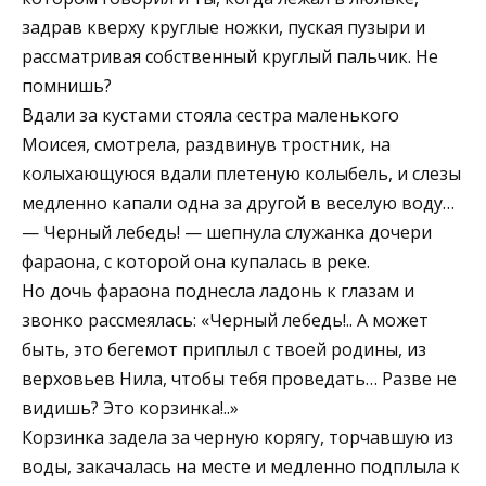
задрав кверху круглые ножки, пуская пузыри и
рассматривая собственный круглый пальчик. Не
помнишь?
Вдали за кустами стояла сестра маленького
Моисея, смотрела, раздвинув тростник, на
колыхающуюся вдали плетеную колыбель, и слезы
медленно капали одна за другой в веселую воду…
— Черный лебедь! — шепнула служанка дочери
фараона, с которой она купалась в реке.
Но дочь фараона поднесла ладонь к глазам и
звонко рассмеялась: «Черный лебедь!.. А может
быть, это бегемот приплыл с твоей родины, из
верховьев Нила, чтобы тебя проведать… Разве не
видишь? Это корзинка!..»
Корзинка задела за черную корягу, торчавшую из
воды, закачалась на месте и медленно подплыла к