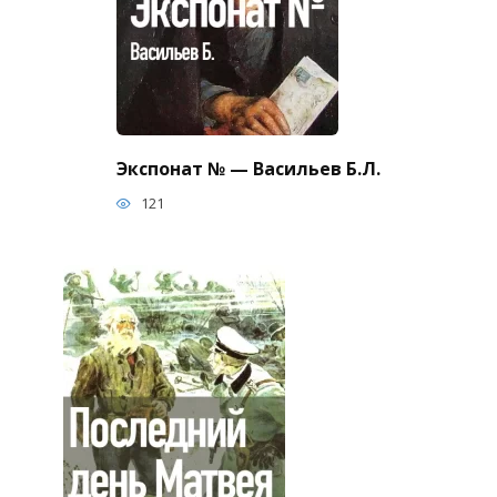
Экспонат № — Васильев Б.Л.
121