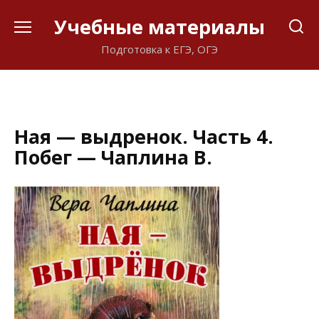
Перейти
Учебные материалы
к
содержанию
Подготовка к ЕГЭ, ОГЭ
Ная — выдренок. Часть 4.
Побег — Чаплина В.