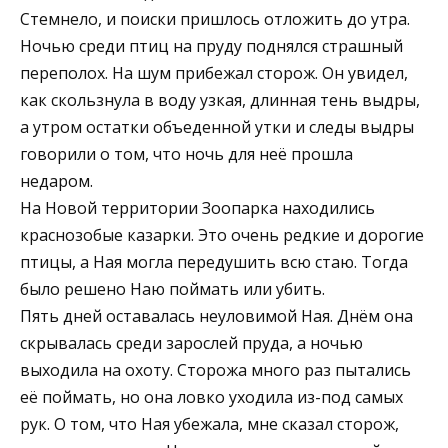
Стемнело, и поиски пришлось отложить до утра.
Ночью среди птиц на пруду поднялся страшный
переполох. На шум прибежал сторож. Он увидел,
как скользнула в воду узкая, длинная тень выдры,
а утром остатки объеденной утки и следы выдры
говорили о том, что ночь для неё прошла
недаром.
На Новой территории Зоопарка находились
краснозобые казарки. Это очень редкие и дорогие
птицы, а Ная могла передушить всю стаю. Тогда
было решено Наю поймать или убить.
Пять дней оставалась неуловимой Ная. Днём она
скрывалась среди зарослей пруда, а ночью
выходила на охоту. Сторожа много раз пытались
её поймать, но она ловко уходила из-под самых
рук. О том, что Ная убежала, мне сказал сторож,