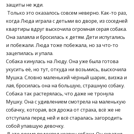
защиты не жди.
Только это оказалось совсем неверно. Как-то раз,
когда Люда играла с детьми во дворе, из соседней
квартиры вдруг выскочила огромная серая собака.
Она залаяла и бросилась к детям. Дети испугались
и побежали. Люда тоже побежала, но за что-то
зацепилась и упала.
Собака кинулась на Люду. Она уже была готова
укусить её, но тут, откуда ни возьмись, выскочила
Мушка. Словно маленький чёрный шарик, визжа и
лая, бросилась она на большую, страшную собаку.
Собака так растерялась, что даже не тронула
Мушку. Она с удивлением смотрела на маленькую
собачку, которая, вся дрожа от страха, всё же не
отступала перед ней и всё старалась загородить
собой упавшую девочку.
В это время подоспел хозяин собаки. Он схватил