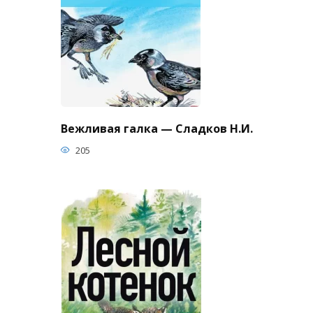
Вежливая галка — Сладков Н.И.
205