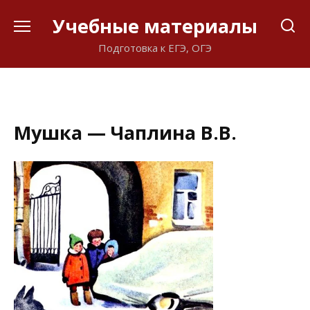
Перейти
Учебные материалы
к
содержанию
Подготовка к ЕГЭ, ОГЭ
Мушка — Чаплина В.В.