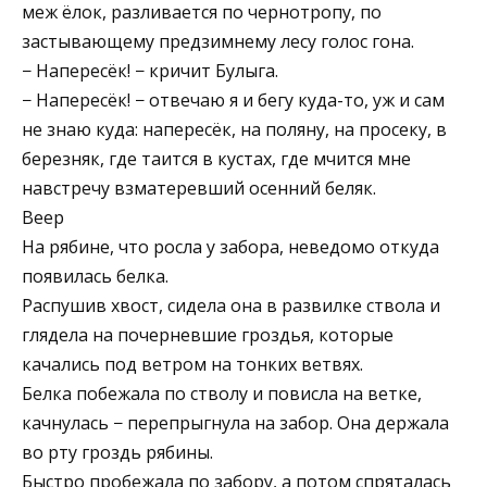
меж ёлок, разливается по чернотропу, по
застывающему предзимнему лесу голос гона.
− Напересёк! − кричит Булыга.
− Напересёк! − отвечаю я и бегу куда-то, уж и сам
не знаю куда: напересёк, на поляну, на просеку, в
березняк, где таится в кустах, где мчится мне
навстречу взматеревший осенний беляк.
Веер
На рябине, что росла у забора, неведомо откуда
появилась белка.
Распушив хвост, сидела она в развилке ствола и
глядела на почерневшие гроздья, которые
качались под ветром на тонких ветвях.
Белка побежала по стволу и повисла на ветке,
качнулась − перепрыгнула на забор. Она держала
во рту гроздь рябины.
Быстро пробежала по забору, а потом спряталась