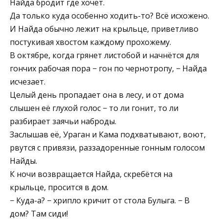
Найда бродит где хочет.
Да только куда особенно ходить-то? Всё исхожено.
И Найда обычно лежит на крыльце, приветливо
постукивая хвостом каждому прохожему.
В октябре, когда грянет листобой и начнётся для
гончих рабочая пора − гон по чернотропу, − Найда
исчезает.
Целый день пропадает она в лесу, и от дома
слышен её глухой голос − то ли гонит, то ли
разбирает заячьи наброды.
Заслышав её, Ураган и Кама подхватывают, воют,
рвутся с привязи, раззадоренные гонным голосом
Найды.
К ночи возвращается Найда, скребётся на
крыльце, просится в дом.
− Куда-а? − хрипло кричит от стола Булыга. − В
дом? Там сиди!