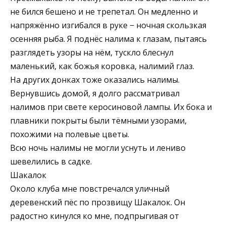
не бился бешено и не трепетал. Он медленно и
напряжённо изгибался в руке − ночная скользкая
осенняя рыба. Я поднёс налима к глазам, пытаясь
разглядеть узоры на нём, тускло блеснул
маленький, как божья коровка, налимий глаз.
На других донках тоже оказались налимы.
Вернувшись домой, я долго рассматривал
налимов при свете керосиновой лампы. Их бока и
плавники покрыты были тёмными узорами,
похожими на полевые цветы.
Всю ночь налимы не могли уснуть и лениво
шевелились в садке.
Шакалок
Около клуба мне повстречался уличный
деревенский пёс по прозвищу Шакалок. Он
радостно кинулся ко мне, подпрыгивая от