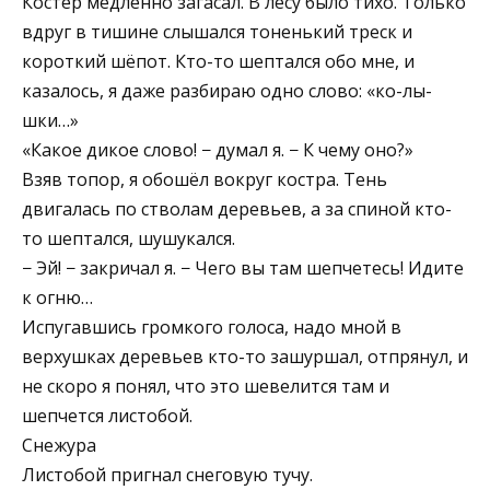
Костёр медленно загасал. В лесу было тихо. Только
вдруг в тишине слышался тоненький треск и
короткий шёпот. Кто-то шептался обо мне, и
казалось, я даже разбираю одно слово: «ко-лы-
шки…»
«Какое дикое слово! − думал я. − К чему оно?»
Взяв топор, я обошёл вокруг костра. Тень
двигалась по стволам деревьев, а за спиной кто-
то шептался, шушукался.
− Эй! − закричал я. − Чего вы там шепчетесь! Идите
к огню…
Испугавшись громкого голоса, надо мной в
верхушках деревьев кто-то зашуршал, отпрянул, и
не скоро я понял, что это шевелится там и
шепчется листобой.
Снежура
Листобой пригнал снеговую тучу.