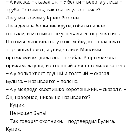
− А как же, − сказал он. − У белки − веер, а у лисы −
труба. Помнишь, как мы лису-то гоняли?
Лису мы гоняли у Кривой сосны.
Лиса делала большие круги, собаки сильно
отстали, и мы никак не успевали её перехватить.
Потом я выскочил на узкоколейку, которая шла с
торфяных болот, и увидел лису. Мягкими
прыжками уходила она от собак. В прыжке она
прижимала уши, и огненный хвост стелился за нею.
− А у волка хвост грубый и толстый, − сказал
Булыга. − Называется − полено.
− А у медведя хвостишко коротенький, − сказал я. −
Он, наверное, никак не называется?
− Куцик.
− Не может быть!
− Так говорят охотники, − подтвердил Булыга. −
Куцик.