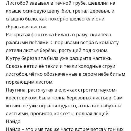
Листобой завывал в печной трубе, шевелил на
крыше осиновую щепу, бил, трепал деревья, и
слышно было, как покорно шелестели они,
сбрасывая листья.
Раскрытая форточка билась о раму, скрипела
ржавыми петлями. С порывами ветра в комнату
летели листья берёзы, растущей под окном.
К утру берёза эта была уже раскрыта настежь.
Сквозь ветки её текли и текли холодные струи
листобоя, чётко обозначенные в сером небе битым
порхающим листом.
Паутина, растянутая в ёлочках строгим пауком-
крестовиком, была полна берёзовых листьев. Сам
хозяин её уже скрылся куда-то, а она всё набухала
листьями, провисая, как сеть, полная лещей.
Найда
Найда − это имя так же часто встречается у гончих