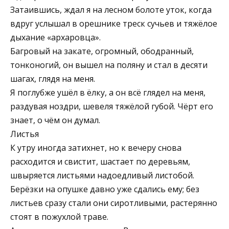
Затаившись, ждал я на лесном болоте уток, когда
вдруг услышал в орешнике треск сучьев и тяжёлое
дыхание «архаровца».
Багровый на закате, огромный, ободранный,
тонконогий, он вышел на поляну и стал в десяти
шагах, глядя на меня.
Я поглубже ушёл в ёлку, а он всё глядел на меня,
раздувая ноздри, шевеля тяжёлой губой. Чёрт его
знает, о чём он думал.
Листья
К утру иногда затихнет, но к вечеру снова
расходится и свистит, шастает по деревьям,
швыряется листьями надоедливый листобой.
Берёзки на опушке давно уже сдались ему; без
листьев сразу стали они сиротливыми, растерянно
стоят в пожухлой траве.