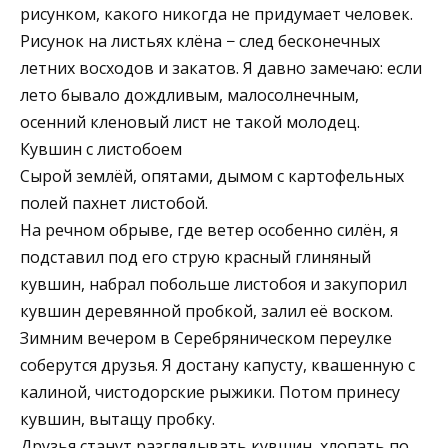
рисунком, какого никогда не придумает человек.
Рисунок на листьях клёна − след бесконечных
летних восходов и закатов. Я давно замечаю: если
лето бывало дождливым, малосолнечным,
осенний кленовый лист не такой молодец.
Кувшин с листобоем
Сырой землёй, опятами, дымом с картофельных
полей пахнет листобой.
На речном обрыве, где ветер особенно силён, я
подставил под его струю красный глиняный
кувшин, набрал побольше листобоя и закупорил
кувшин деревянной пробкой, залил её воском.
Зимним вечером в Серебряническом переулке
соберутся друзья. Я достану капусту, квашенную с
калиной, чистодорские рыжики. Потом принесу
кувшин, вытащу пробку.
Друзья станут разглядывать кувшин, хлопать по