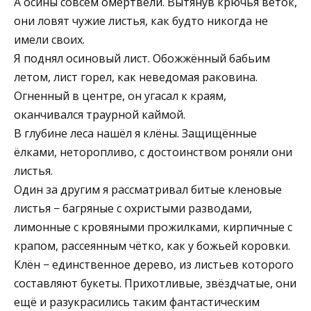
А осины совсем омертвели. Вытянув крючья веток,
они ловят чужие листья, как будто никогда не
имели своих.
Я поднял осиновый лист. Обожжённый бабьим
летом, лист горел, как неведомая раковина.
Огненный в центре, он угасал к краям,
оканчивался траурной каймой.
В глубине леса нашёл я клёны. Защищённые
ёлками, неторопливо, с достоинством роняли они
листья.
Один за другим я рассматривал битые кленовые
листья − багряные с охристыми разводами,
лимонные с кровяными прожилками, кирпичные с
крапом, рассеянным чётко, как у божьей коровки.
Клён − единственное дерево, из листьев которого
составляют букеты. Прихотливые, звёздчатые, они
ещё и разукрасились таким фантастическим