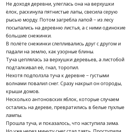
Не доходя деревни, улеглась она на верхушки
ёлок, раскинула пятнистые лапы, свесила серую
рысью морду. Потом загребла лапой − из лесу
посыпались на деревню листья, а с ними одинокие
большие снежинки.
В полёте снежинки слепливались друг с другом и
падали на землю, как узорные блины.
Туча цеплялась за верхушки деревьев, а листобой
подталкивал её, гнал, торопил.
Нехотя подползла туча к деревне − густыми
волнами повалил снег. Сразу накрыл он огороды,
крыши домов.
Несколько антоновских яблок, которые случаем
остались на дереве, превратились в белые пухлые
лампы.
Прошла туча, и показалось, что наступила зима.
Но уже через минуту снег стал таять. Проступили