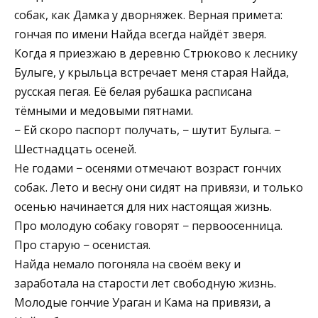
собак, как Дамка у дворняжек. Верная примета:
гончая по имени Найда всегда найдёт зверя.
Когда я приезжаю в деревню Стрюково к леснику
Булыге, у крыльца встречает меня старая Найда,
русская пегая. Её белая рубашка расписана
тёмными и медовыми пятнами.
− Ей скоро паспорт получать, − шутит Булыга. −
Шестнадцать осеней.
Не годами − осенями отмечают возраст гончих
собак. Лето и весну они сидят на привязи, и только
осенью начинается для них настоящая жизнь.
Про молодую собаку говорят − первоосенница.
Про старую − осенистая.
Найда немало погоняла на своём веку и
заработала на старости лет свободную жизнь.
Молодые гончие Ураган и Кама на привязи, а