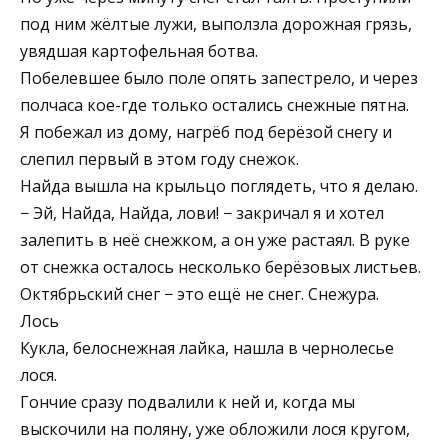
под ним жёлтые лужи, выползла дорожная грязь,
увядшая картофельная ботва.
Побелевшее было поле опять запестрело, и через
полчаса кое-где только остались снежные пятна.
Я побежал из дому, нагрёб под берёзой снегу и
слепил первый в этом году снежок.
Найда вышла на крыльцо поглядеть, что я делаю.
− Эй, Найда, Найда, лови! − закричал я и хотел
залепить в неё снежком, а он уже растаял. В руке
от снежка осталось несколько берёзовых листьев.
Октябрьский снег − это ещё не снег. Снежура.
Лось
Кукла, белоснежная лайка, нашла в чернолесье
лося.
Гончие сразу подвалили к ней и, когда мы
выскочили на поляну, уже обложили лося кругом,