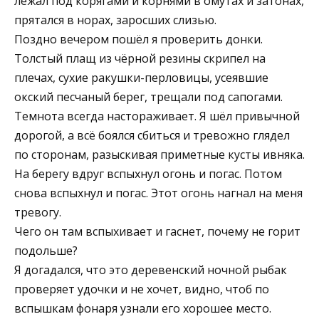
лежал под корягами и корнями в омутах и затонах,
прятался в норах, заросших слизью.
Поздно вечером пошёл я проверить донки.
Толстый плащ из чёрной резины скрипел на
плечах, сухие ракушки-перловицы, усеявшие
окский песчаный берег, трещали под сапогами.
Темнота всегда настораживает. Я шёл привычной
дорогой, а всё боялся сбиться и тревожно глядел
по сторонам, разыскивая приметные кусты ивняка.
На берегу вдруг вспыхнул огонь и погас. Потом
снова вспыхнул и погас. Этот огонь нагнал на меня
тревогу.
Чего он там вспыхивает и гаснет, почему не горит
подольше?
Я догадался, что это деревенский ночной рыбак
проверяет удочки и не хочет, видно, чтоб по
вспышкам фонаря узнали его хорошее место.