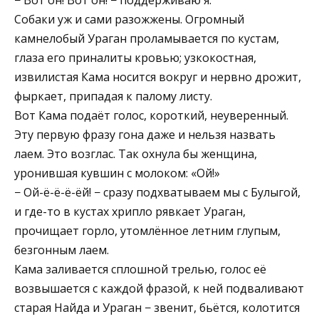
Собаки уж и сами разожжены. Огромный
камнелобый Ураган проламывается по кустам,
глаза его приналиты кровью; узкокостная,
извилистая Кама носится вокруг и нервно дрожит,
фыркает, припадая к палому листу.
Вот Кама подаёт голос, короткий, неуверенный.
Эту первую фразу гона даже и нельзя назвать
лаем. Это возглас. Так охнула бы женщина,
уронившая кувшин с молоком: «Ой!»
− Ой-ё-ё-ё-ёй! − сразу подхватываем мы с Булыгой,
и где-то в кустах хрипло рявкает Ураган,
прочищает горло, утомлённое летним глупым,
безгонным лаем.
Кама заливается сплошной трелью, голос её
возвышается с каждой фразой, к ней подваливают
старая Найда и Ураган − звенит, бьётся, колотится