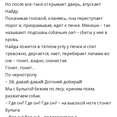
Но после всё-таки открывает дверь, впускает
Найду.
Покачивая головой, кланяясь, она переступает
порог и, прихрамывая, идёт к печке. Мякиши − так
называют подошвы собачьих лап − сбиты у неё в
кровь.
Найда ложится в тёплом углу у печки и спит
тревожно, дёргается, лает, перебирает лапами во
сне − гонит, видно, осенистая.
Гонит, гонит…
По чернотропу
− Эй, давай-давай! Догоняй-добирай!
Мы с Булыгой бежим по лесу, кричим-поём,
разжигаем собак.
− Где он? Где он? Где он? − на высокой ноте стонет
Булыга.
− Вот он! Вот он! − поддерживаю я.