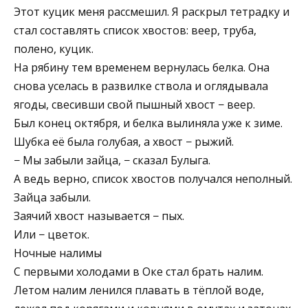
Этот куцик меня рассмешил. Я раскрыл тетрадку и
стал составлять список хвостов: веер, труба,
полено, куцик.
На рябину тем временем вернулась белка. Она
снова уселась в развилке ствола и оглядывала
ягоды, свесивши свой пышный хвост − веер.
Был конец октября, и белка вылиняла уже к зиме.
Шубка её была голубая, а хвост − рыжий.
− Мы забыли зайца, − сказал Булыга.
А ведь верно, список хвостов получался неполный.
Зайца забыли.
Заячий хвост называется − пых.
Или − цветок.
Ночные налимы
С первыми холодами в Оке стал брать налим.
Летом налим ленился плавать в тёплой воде,