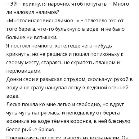
− Эй! − крикнул я нарочно, чтоб попугать. − Много
ли наловил налимов?
«Многолиналовилналимов…» − отлетело эхо от
того берега, что-то булькнуло в воде, и не было
больше ни вспышки.
Я постоял немного, хотел ещё чего-нибудь
крикнуть, но не решился и пошёл потихоньку к
своему месту, стараясь не скрипеть плащом и
перловицами.
Донки свои я разыскал с трудом, скользнул рукой в
воду и не сразу нащупал леску в ледяной осенней
воде.
Леска пошла ко мне легко и свободно, но вдруг
чуть-чуть напряглась, и неподалёку от берега
возникла на воде тёмная воронка, в ней блеснуло
белое рыбье брюхо.
Пресмыкаясь по песку, выполз из воды налим. Он