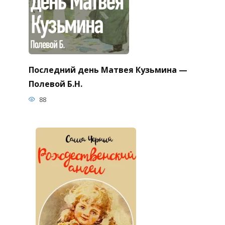
Последний день Матвея Кузьмина —
Полевой Б.Н.
88