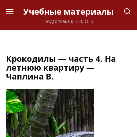
Перейти
Учебные материалы
к
содержанию
Подготовка к ЕГЭ, ОГЭ
Крокодилы — часть 4. На
летнюю квартиру —
Чаплина В.