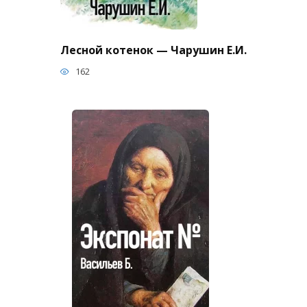
Лесной котенок — Чарушин Е.И.
162